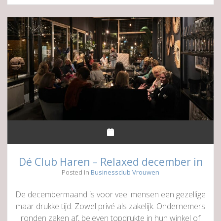
Haren
║
Ladies
Collective
Dé Club Haren – Relaxed december in
Posted in
Businessclub Vrouwen
De decembermaand is voor veel mensen een gezellige
maar drukke tijd. Zowel privé als zakelijk. Ondernemers
ronden zaken af, beleven topdrukte in hun winkel of