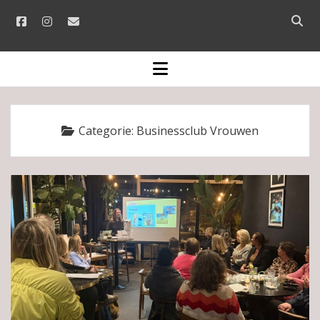
facebook
instagram
email
Open
searc
bar
open
menu
Categorie:
Businessclub Vrouwen