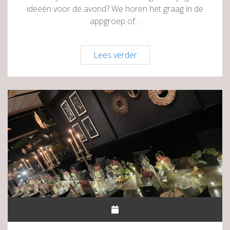
ideeën voor de avond? We horen het graag in de
appgroep of…
De
Lees verder
Club
Haren
║
Ladies
Collective