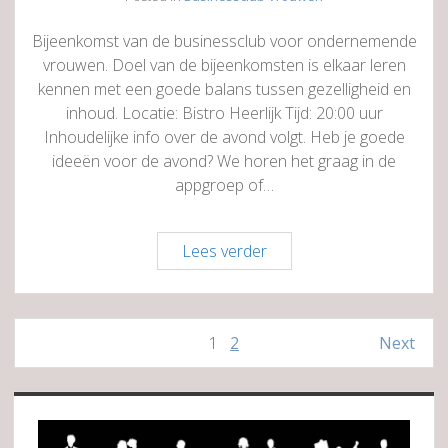
Bijeenkomst van de businessclub voor ondernemende
vrouwen. Doel van de bijeenkomsten is elkaar leren
kennen met een goede balans tussen gezelligheid en
inhoud. Locatie: Bistro Heerlijk Tijd: 20:00 uur
Inhoudelijke info over de avond volgt. Heb je goede
ideeën voor de avond? We horen het graag in de
appgroep of…
De
Lees verder
Club
Haren
║
Berichten
1
2
Next
Ladies
paginering
Collective
Sidebar