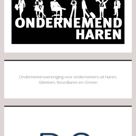
Ondernemersvereniging voor ondernemers uit Haren,
Glimmen, Noordlaren en Onnen