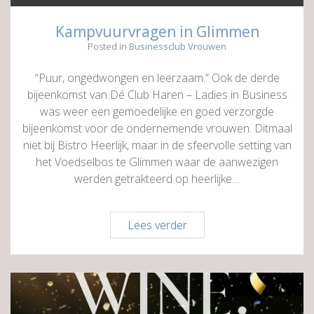
Kampvuurvragen in Glimmen
Posted in
Businessclub Vrouwen
“Puur, ongedwongen en leerzaam.” Ook de derde
bijeenkomst van Dé Club Haren – Ladies in Business
was weer een gemoedelijke en goed verzorgde
bijeenkomst voor de ondernemende vrouwen. Ditmaal
niet bij Bistro Heerlijk, maar in de sfeervolle setting van
het Voedselbos te Glimmen waar de aanwezigen
werden getrakteerd op heerlijke…
Kampvuurvragen
Lees verder
in
Glimmen