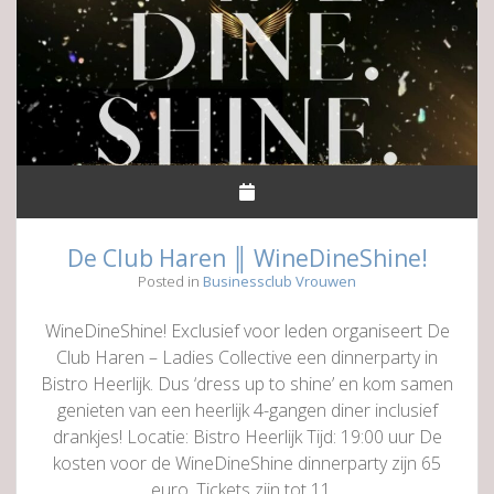
De Club Haren ║ WineDineShine!
Posted in
Businessclub Vrouwen
WineDineShine! Exclusief voor leden organiseert De
Club Haren – Ladies Collective een dinnerparty in
Bistro Heerlijk. Dus ‘dress up to shine’ en kom samen
genieten van een heerlijk 4-gangen diner inclusief
drankjes! Locatie: Bistro Heerlijk Tijd: 19:00 uur De
kosten voor de WineDineShine dinnerparty zijn 65
euro. Tickets zijn tot 11…