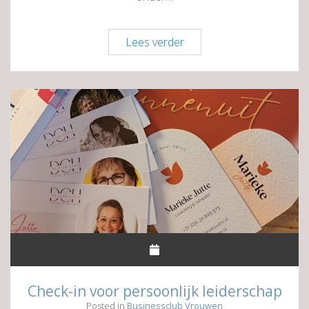
Eigenzinnige
Lees verder
kleuren
&
Pinteresttips
Check-in voor persoonlijk leiderschap
Posted in
Businessclub Vrouwen