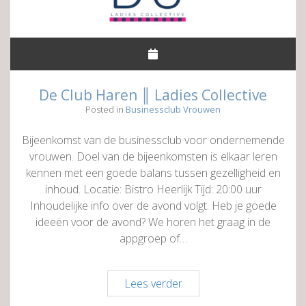
De Club Haren ║ Ladies Collective
Posted in
Businessclub Vrouwen
Bijeenkomst van de businessclub voor ondernemende
vrouwen. Doel van de bijeenkomsten is elkaar leren
kennen met een goede balans tussen gezelligheid en
inhoud. Locatie: Bistro Heerlijk Tijd: 20:00 uur
Inhoudelijke info over de avond volgt. Heb je goede
ideeën voor de avond? We horen het graag in de
appgroep of…
De
Lees verder
Club