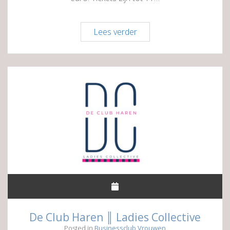
De
Lees verder
Club
Haren
║
WineDineShine!
De Club Haren ║ Ladies Collective
Posted in
Businessclub Vrouwen