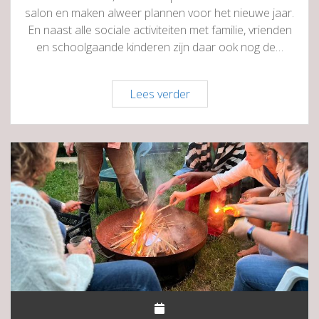
salon en maken alweer plannen voor het nieuwe jaar.
En naast alle sociale activiteiten met familie, vrienden
en schoolgaande kinderen zijn daar ook nog de…
Dé
Lees verder
Club
Haren
–
Relaxed
december
in