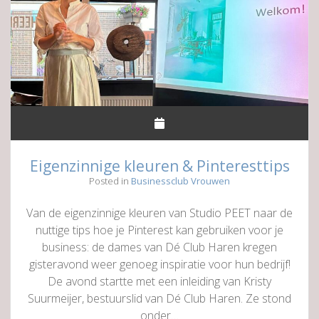
Eigenzinnige kleuren & Pinteresttips
Posted in
Businessclub Vrouwen
Van de eigenzinnige kleuren van Studio PEET naar de
nuttige tips hoe je Pinterest kan gebruiken voor je
business: de dames van Dé Club Haren kregen
gisteravond weer genoeg inspiratie voor hun bedrijf!
De avond startte met een inleiding van Kristy
Suurmeijer, bestuurslid van Dé Club Haren. Ze stond
onder…