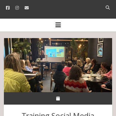
facebook
instagram
email
Open
searc
bar
open
menu
Training Social Media