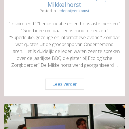
Mikkelhorst
Posted in
Ledenbijeenkomst
“Inspirerend.” “Leuke locatie en enthousiaste mensen.”
“Goed idee om daar eens rond te neuzen.”
“Superleuke, gezellige en informatieve avond!” Zomaar
wat quotes uit de groepsapp van Ondernemend
Haren. Het is duidelijk: de leden waren zeer te spreken
over de jaarlijkse BBQ die gister bij Ecologische
Zorgboerderij De Mikkelhorst werd georganiseerd.…
Enthousiaste
Lees verder
reacties
na
BBQ
bij
de
Mikkelhorst