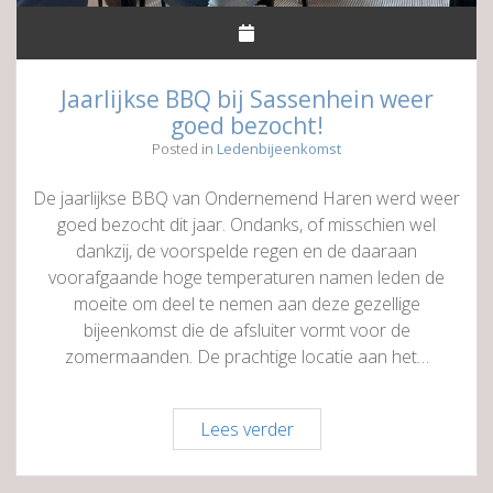
Jaarlijkse BBQ bij Sassenhein weer
goed bezocht!
Posted in
Ledenbijeenkomst
De jaarlijkse BBQ van Ondernemend Haren werd weer
goed bezocht dit jaar. Ondanks, of misschien wel
dankzij, de voorspelde regen en de daaraan
voorafgaande hoge temperaturen namen leden de
moeite om deel te nemen aan deze gezellige
bijeenkomst die de afsluiter vormt voor de
zomermaanden. De prachtige locatie aan het…
Jaarlijkse
Lees verder
BBQ
bij