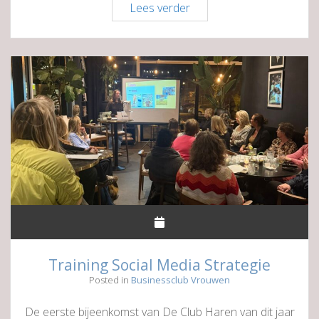
ALV
Lees verder
in
sfeervolle
Mezzo
Club
Training Social Media Strategie
Posted in
Businessclub Vrouwen
De eerste bijeenkomst van De Club Haren van dit jaar