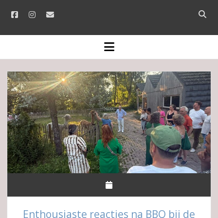
facebook
instagram
email
Open
searc
bar
open
menu
Ondernemend
Haren
Posts
Enthousiaste reacties na BBQ bij de