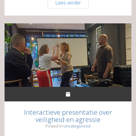
Inspirerend
Lees verder
kijkje
in
de
wereld
van
AI
Interactieve presentatie over
veiligheid en agressie
Posted in
Uncategorized