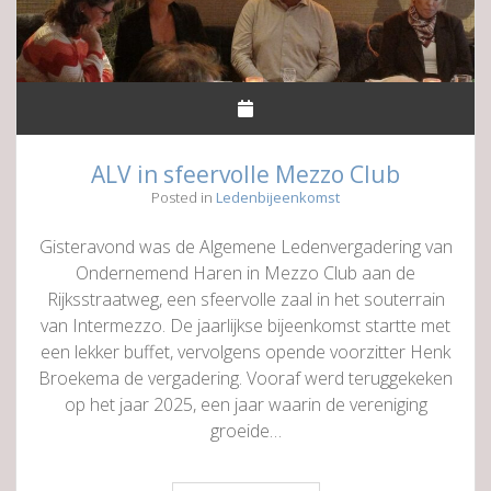
ALV in sfeervolle Mezzo Club
Posted in
Ledenbijeenkomst
Gisteravond was de Algemene Ledenvergadering van
Ondernemend Haren in Mezzo Club aan de
Rijksstraatweg, een sfeervolle zaal in het souterrain
van Intermezzo. De jaarlijkse bijeenkomst startte met
een lekker buffet, vervolgens opende voorzitter Henk
Broekema de vergadering. Vooraf werd teruggekeken
op het jaar 2025, een jaar waarin de vereniging
groeide…