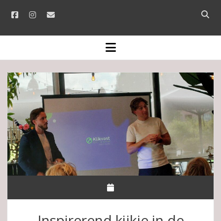
facebook
instagram
email
Open
searc
bar
open
menu
Inspirerend kijkje in de