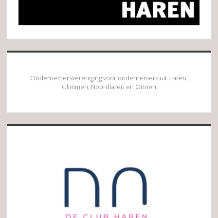
Ondernemersvereniging voor ondernemers uit Haren,
Glimmen, Noordlaren en Onnen