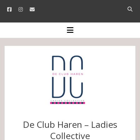
facebook
instagram
email
Open
searc
bar
open
menu
De Club Haren – Ladies
Collective