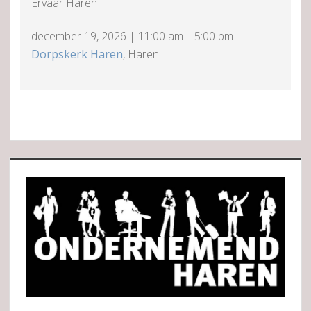
Ervaar Haren
december 19, 2026
|
11:00 am
–
5:00 pm
Dorpskerk Haren
, Haren
Sidebar