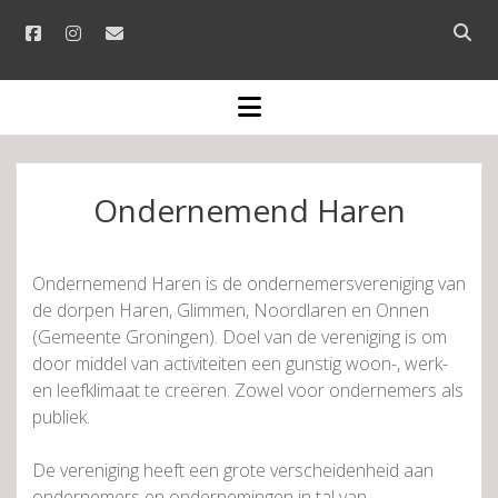
facebook
instagram
email
Open
searc
bar
open
menu
Ondernemend Haren
Ondernemend Haren is de ondernemersvereniging van
de dorpen Haren, Glimmen, Noordlaren en Onnen
(Gemeente Groningen). Doel van de vereniging is om
door middel van activiteiten een gunstig woon-, werk-
en leefklimaat te creëren. Zowel voor ondernemers als
publiek.
De vereniging heeft een grote verscheidenheid aan
ondernemers en ondernemingen in tal van