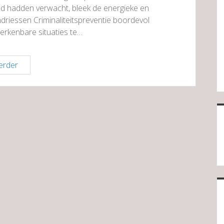
d hadden verwacht, bleek de energieke en
ndriessen Criminaliteitspreventie boordevol
erkenbare situaties te…
Interactieve
erder
presentatie
over
veiligheid
en
agressie