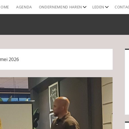
open
open
HOME
AGENDA
ONDERNEMEND HAREN
LEDEN
CONTA
dropdown
dropdown
menu
menu
S
mei 2026