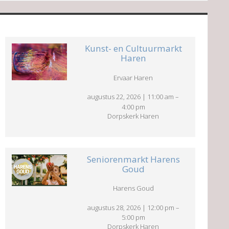
Kunst- en Cultuurmarkt
Haren
Ervaar Haren
augustus 22, 2026
|
11:00 am
–
4:00 pm
Dorpskerk Haren
Seniorenmarkt Harens
Goud
Harens Goud
augustus 28, 2026
|
12:00 pm
–
5:00 pm
Dorpskerk Haren