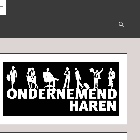
CT
Open
search
bar
idebar