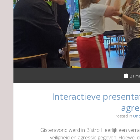
21 me
Interactieve presentat
agre
Posted in
Unc
Gisteravond werd in Bistro Heerlijk een verra
veiligheid en agressie gegeven. Hoewel