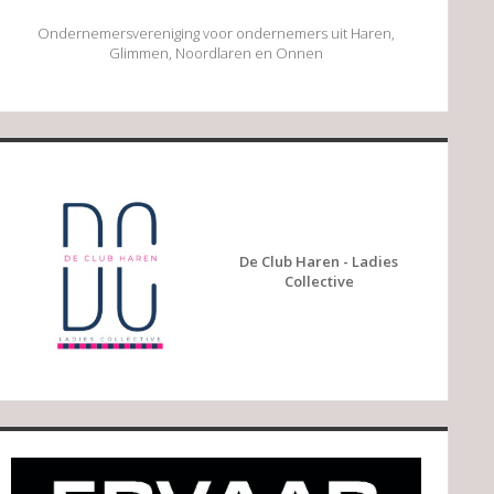
Ondernemersvereniging voor ondernemers uit Haren,
Glimmen, Noordlaren en Onnen
De Club Haren - Ladies
Collective