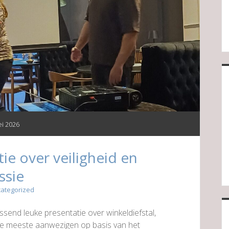
i 2026
ie over veiligheid en
ssie
ategorized
ssend leuke presentatie over winkeldiefstal,
 de meeste aanwezigen op basis van het