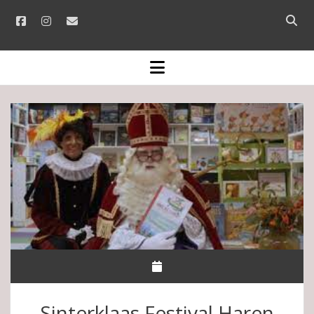
facebook
instagram
email
Open
searc
bar
open
menu
Sinterklaas Festival Haren