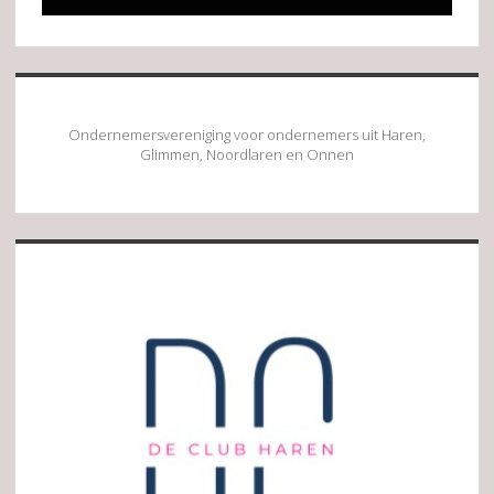
Ondernemersvereniging voor ondernemers uit Haren,
Glimmen, Noordlaren en Onnen