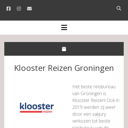
facebook
instagram
email
Open
searc
bar
open
menu
Klooster Reizen Groningen
Het beste reisbureau
van Groningen is
Klooster Reizen! Ook in
2019 werden zij weer
door een vakjury
verkozen tot beste
reisbureau van de