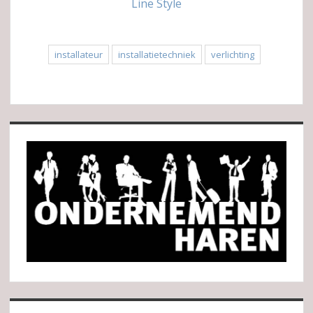
Line Style
installateur
installatietechniek
verlichting
Sidebar