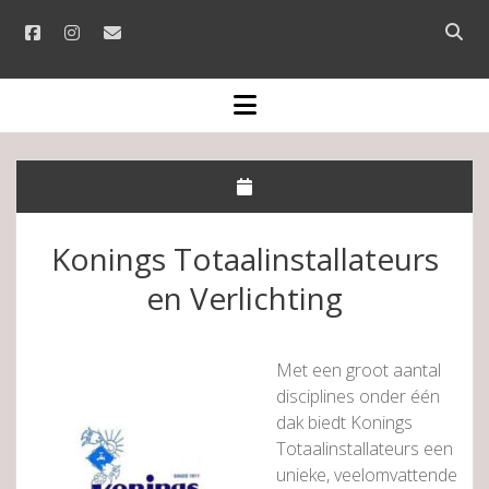
facebook
instagram
email
Open
searc
bar
open
menu
Konings Totaalinstallateurs
en Verlichting
Met een groot aantal
disciplines onder één
dak biedt Konings
Totaalinstallateurs een
unieke, veelomvattende