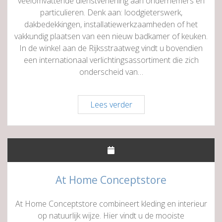
veelomvattende dienstverlening aan ondernemers en
particulieren. Denk aan: loodgieterswerk,
dakbedekkingen, installatiewerkzaamheden of het
vakkundig plaatsen van een nieuw badkamer of keuken.
In de winkel aan de Rijksstraatweg vindt u bovendien
een internationaal verlichtingsassortiment die zich
onderscheid van…
Konings
Lees verder
Totaalinstallateurs
en
Verlichting
At Home Conceptstore
At Home Conceptstore combineert kleding en interieur
op natuurlijk wijze. Hier vindt u de mooiste