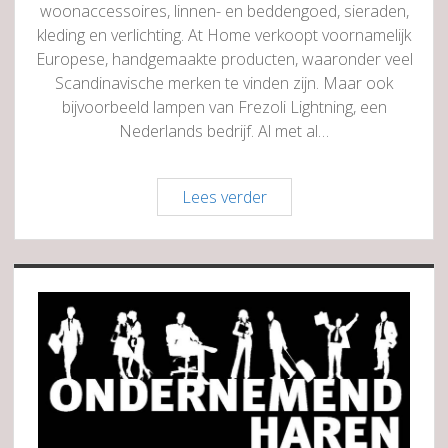
woonaccessoires, linnen- en beddengoed, sieraden,
kleding en verlichting. At Home verkoopt voornamelijk
Europese, handgemaakte producten, waaronder veel
Scandinavische merken te vinden zijn. Maar ook
bijvoorbeeld lampen van Frezoli Lightning, een
Nederlands bedrijf. Al met al…
At
Lees verder
Home
Conceptstore
Sidebar