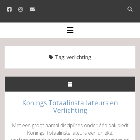
facebook
instagram
email
Open
searc
bar
open
menu
Tag:
verlichting
Konings Totaalinstallateurs en
Verlichting
Met een groot aantal disciplines onder één dak biedt
Konings Totaalinstallateurs een unieke,