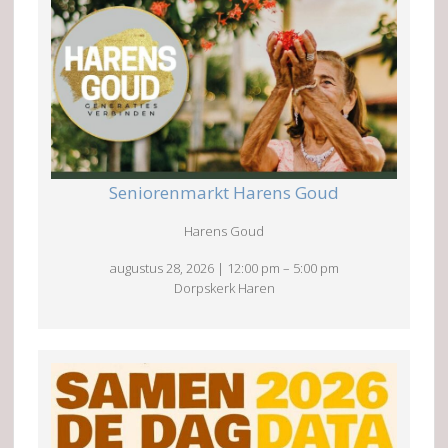
Seniorenmarkt Harens Goud
Harens Goud
augustus 28, 2026
|
12:00 pm
–
5:00 pm
Dorpskerk Haren