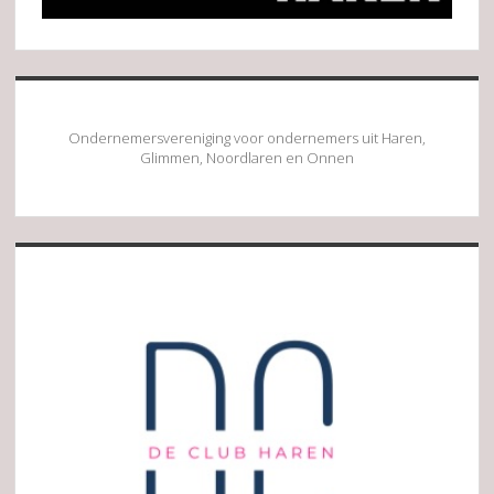
Ondernemersvereniging voor ondernemers uit Haren,
Glimmen, Noordlaren en Onnen