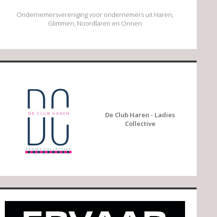
Ondernemersvereniging voor ondernemers uit Haren,
Glimmen, Noordlaren en Onnen
De Club Haren - Ladies
Collective