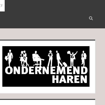
CT
Open
search
bar
idebar