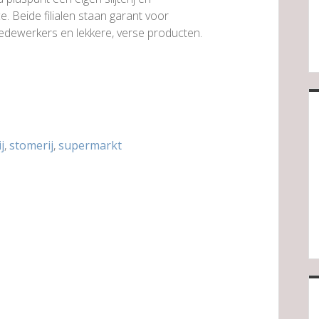
e. Beide filialen staan garant voor
medewerkers en lekkere, verse producten.
ij
,
stomerij
,
supermarkt