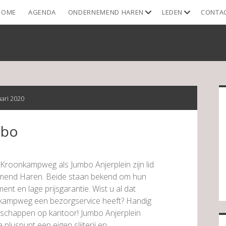
open
open
HOME
AGENDA
ONDERNEMEND HAREN
LEDEN
CONTA
dropdown
dropdown
menu
menu
S
uari 2020
mbo
roonkampweg als Jumbo Anjerplein zijn lid
end Haren. Beide staan bekend om hun
ent en lage prijsgarantie. Wist u al dat
ampweg een bezorgservice heeft? Handig
schappen op kantoor! Jumbo Anjerplein
a pluspunt een eigen slijterij en