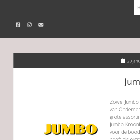
facebook
instagram
email
20 jan
Ju
Zowel Jumbo K
van Ondernem
grote assortim
Jumbo Kroonk
voor de bood
heeft als extr