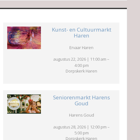
Kunst- en Cultuurmarkt
Haren
Ervaar Haren
augustus 22, 2026
|
11:00 am
–
4:00 pm
Dorpskerk Haren
Seniorenmarkt Harens
Goud
Harens Goud
augustus 28, 2026
|
12:00 pm
–
5:00 pm
Dorpskerk Haren