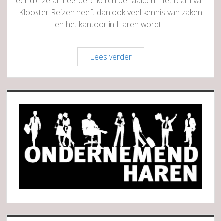
eer die ze al meerdere keren behaalden. Het team van
Klooster Reizen heeft dan ook veel kennis van zaken
en het kantoor in Haren wordt…
Klooster
Lees verder
Reizen
Groningen
Sidebar