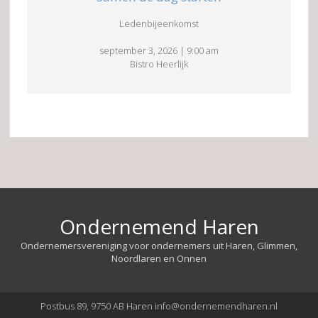
Ledenbijeenkomst
september 3, 2026
|
9:00 am
Bistro Heerlijk
Ondernemend Haren
Ondernemersvereniging voor ondernemers uit Haren, Glimmen,
Noordlaren en Onnen
Postbus 89, 9750 AB Haren info@ondernemendharen.nl