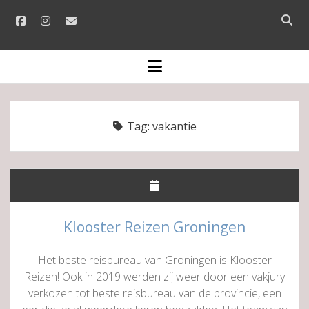
facebook
instagram
email
Open
searc
bar
open
menu
Tag:
vakantie
Klooster Reizen Groningen
Het beste reisbureau van Groningen is Klooster
Reizen! Ook in 2019 werden zij weer door een vakjury
verkozen tot beste reisbureau van de provincie, een