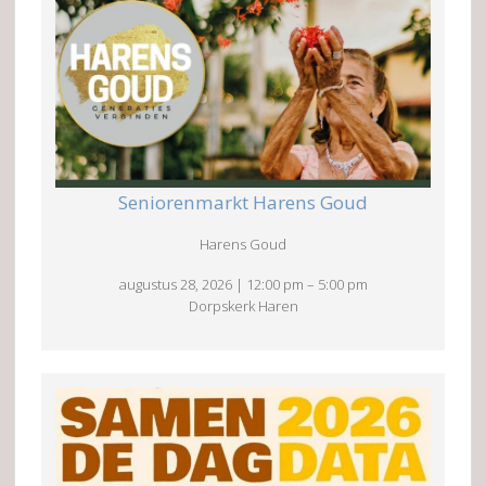
Seniorenmarkt Harens Goud
Harens Goud
augustus 28, 2026
|
12:00 pm
–
5:00 pm
Dorpskerk Haren