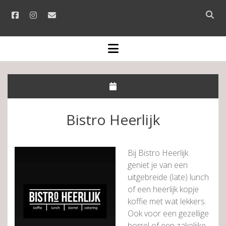
facebook
instagram
email
Open
searc
bar
open
menu
Bistro Heerlijk
Bij Bistro Heerlijk
geniet je van een
uitgebreide (late) lunch
of een heerlijk kopje
koffie met wat lekkers.
Ook voor een gezellige
borrel of een zakelijke