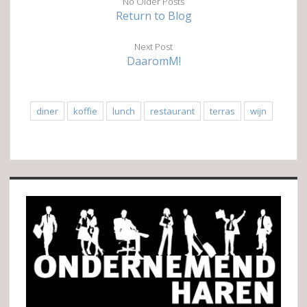
No Older Posts
Return to Blog
Next Post
DaaromM!
diner
koffie
lunch
restaurant
terras
wijn
Sidebar