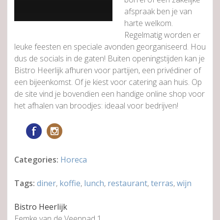
afspraak ben je van
harte welkom.
Regelmatig worden er
leuke feesten en speciale avonden georganiseerd. Hou
dus de socials in de gaten! Buiten openingstijden kan je
Bistro Heerlijk afhuren voor partijen, een privédiner of
een bijeenkomst. Of je kiest voor catering aan huis. Op
de site vind je bovendien een handige online shop voor
het afhalen van broodjes: ideaal voor bedrijven!
Categories:
Horeca
Tags:
diner
,
koffie
,
lunch
,
restaurant
,
terras
,
wijn
Bistro Heerlijk
Eemke van de Veenpad 1