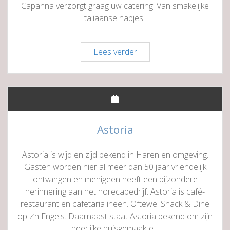
Capanna verzorgt graag uw catering. Van smakelijke
Italiaanse hapjes…
Pizzeria
Lees verder
Ristorante
Sa
Capanna
Astoria
Astoria is wijd en zijd bekend in Haren en omgeving.
Gasten worden hier al meer dan 50 jaar vriendelijk
ontvangen en menigeen heeft een bijzondere
herinnering aan het horecabedrijf. Astoria is café-
restaurant en cafetaria ineen. Oftewel Snack & Dine
op z’n Engels. Daarnaast staat Astoria bekend om zijn
heerlijke huisgemaakte…