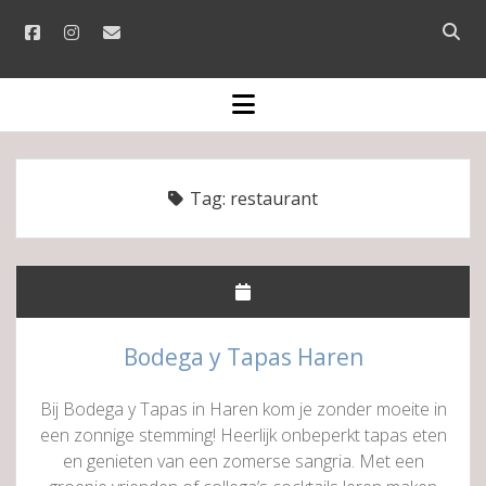
facebook
instagram
email
Open
searc
bar
open
menu
Tag:
restaurant
Bodega y Tapas Haren
Bij Bodega y Tapas in Haren kom je zonder moeite in
een zonnige stemming! Heerlijk onbeperkt tapas eten
en genieten van een zomerse sangria. Met een