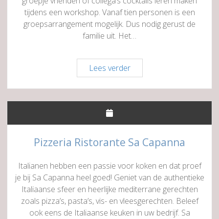
groepje vrienden of collega’s cocktails leren maken
tijdens een workshop. Vanaf tien personen is een
groepsarrangement mogelijk. Dus nodig gerust de
familie uit. Het…
Bodega
Lees verder
y
Tapas
Haren
Pizzeria Ristorante Sa Capanna
Italianen hebben een passie voor koken en dat proef
je bij Sa Capanna heel goed! Geniet van de authentieke
Italiaanse sfeer en heerlijke mediterrane gerechten
zoals pizza’s, pasta’s, vis- en vleesgerechten. Beleef
ook eens de Italiaanse keuken in uw bedrijf. Sa