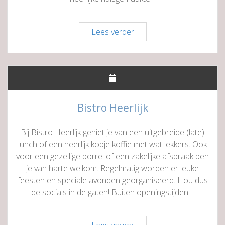
Astoria
Lees verder
Bistro Heerlijk
Bij Bistro Heerlijk geniet je van een uitgebreide (late)
lunch of een heerlijk kopje koffie met wat lekkers. Ook
voor een gezellige borrel of een zakelijke afspraak ben
je van harte welkom. Regelmatig worden er leuke
feesten en speciale avonden georganiseerd. Hou dus
de socials in de gaten! Buiten openingstijden…