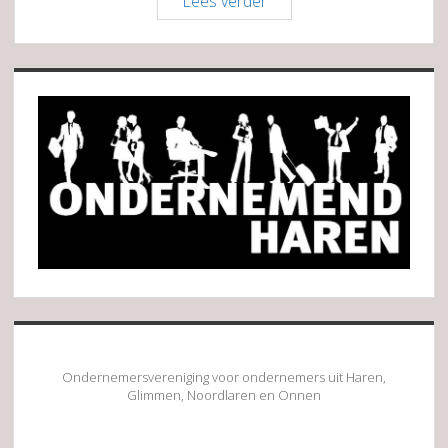
Bistro
Lees verder
Heerlijk
Sidebar
Ondernemersvereniging voor ondernemers uit Haren,
Glimmen, Noordlaren en Onnen