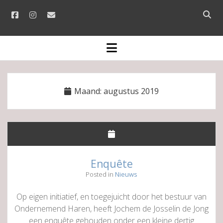
facebook
instagram
email
Open
searc
bar
open
menu
Maand:
augustus 2019
Enquête
Posted in
Nieuws
Op eigen initiatief, en toegejuicht door het bestuur van
Ondernemend Haren, heeft Jochem de Josselin de Jong
een enquête gehouden onder een kleine dertig