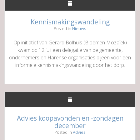
Kennismakingswandeling
Posted in
Nieuws
Op initiatief van Gerard Bolhuis (Bloemen Mozaïek)
kwam op 12 juli een delegatie van de gemeente,
ondernemers en Harense organisaties bijeen voor een
informele kennismakingswandeling door het dorp.
Advies koopavonden en -zondagen
december
Posted in
Advies