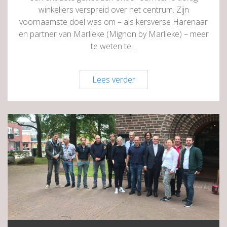
winkeliers verspreid over het centrum. Zijn
voornaamste doel was om – als kersverse Harenaar
en partner van Marlieke (Mignon by Marlieke) – meer
te weten te…
Enquête
Lees verder