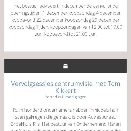
Het bestuur adviseert in december de aanvullende
openingstijden: 1 december koopzondag 4 december
koopavond 22 december koopzondag 29 december
koopzondag Tijden: koopzondagen van 12.00 tot 17.00
uur. Koopavond tot 21.00 uur.
Vervolgsessies centrumvisie met Tom
Kikkert
Posted in
Uitnodigingen
Ruim honderd ondernemers hebben inmiddels hun
scan gekregen die gemaakt is door Adviesbureau
Broekhuis Rijs. Het bestuur van Ondernemend Haren