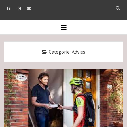
facebook
instagram
email
Open
searc
bar
open
menu
Categorie:
Advies