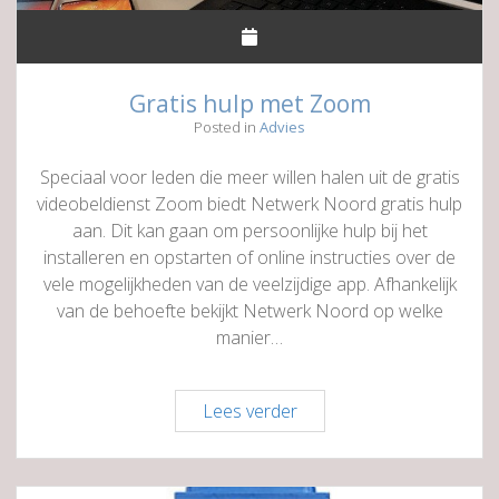
Gratis hulp met Zoom
Posted in
Advies
Speciaal voor leden die meer willen halen uit de gratis
videobeldienst Zoom biedt Netwerk Noord gratis hulp
aan. Dit kan gaan om persoonlijke hulp bij het
installeren en opstarten of online instructies over de
vele mogelijkheden van de veelzijdige app. Afhankelijk
van de behoefte bekijkt Netwerk Noord op welke
manier…
Gratis
Lees verder
hulp
met
Zoom