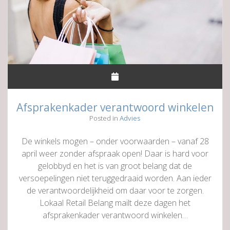
Afsprakenkader verantwoord winkelen
Posted in
Advies
De winkels mogen – onder voorwaarden – vanaf 28
april weer zonder afspraak open! Daar is hard voor
gelobbyd en het is van groot belang dat de
versoepelingen niet teruggedraaid worden. Aan ieder
de verantwoordelijkheid om daar voor te zorgen.
Lokaal Retail Belang mailt deze dagen het
afsprakenkader verantwoord winkelen…