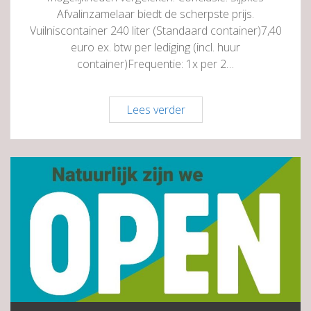
Afvalinzamelaar biedt de scherpste prijs.
Vuilniscontainer 240 liter (Standaard container)7,40
euro ex. btw per lediging (incl. huur
container)Frequentie: 1x per 2…
Collectief
Lees verder
afval
inzamelen.