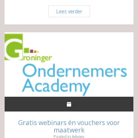
Afsprakenkader
Lees verder
verantwoord
winkelen
Gratis webinars én vouchers voor
maatwerk
Posted in
Advies