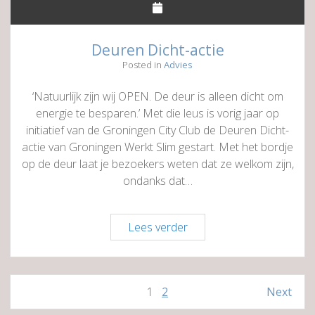
Deuren Dicht-actie
Posted in
Advies
‘Natuurlijk zijn wij OPEN. De deur is alleen dicht om
energie te besparen.’ Met die leus is vorig jaar op
initiatief van de Groningen City Club de Deuren Dicht-
actie van Groningen Werkt Slim gestart. Met het bordje
op de deur laat je bezoekers weten dat ze welkom zijn,
ondanks dat…
Deuren
Lees verder
Dicht-
actie
Berichten
1
2
Next
paginering