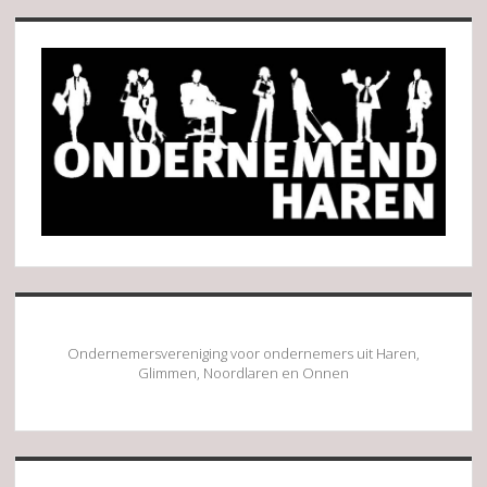
Sidebar
Ondernemersvereniging voor ondernemers uit Haren,
Glimmen, Noordlaren en Onnen