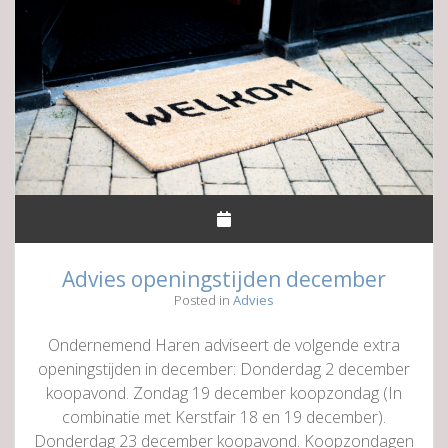
Advies openingstijden december
Posted in
Advies
Ondernemend Haren adviseert de volgende extra
openingstijden in december: Donderdag 2 december
koopavond. Zondag 19 december koopzondag (In
combinatie met Kerstfair 18 en 19 december).
Donderdag 23 december koopavond. Koopzondagen