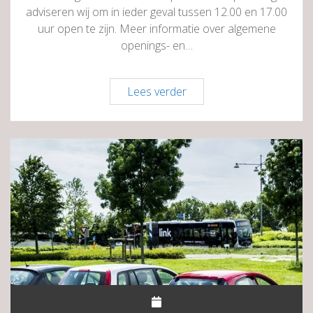
adviseren wij om in ieder geval tussen 12.00 en 17.00
uur open te zijn. Meer informatie over algemene
openings- en…
Advies
Lees verder
openingstijden
december