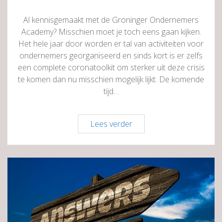
Al kennisgemaakt met de Groninger Ondernemers
Academy? Misschien moet je toch eens gaan kijken.
Het hele jaar door worden er tal van activiteiten voor
ondernemers georganiseerd en sinds kort is er zelfs
een complete coronatoolkit om sterker uit deze crisis
te komen dan nu misschien mogelijk lijkt. De komende
tijd…
Gratis
Lees verder
webinars
én
vouchers
voor
maatwerk