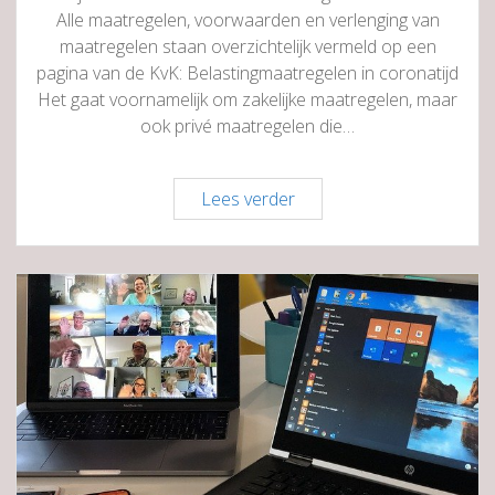
Alle maatregelen, voorwaarden en verlenging van
maatregelen staan overzichtelijk vermeld op een
pagina van de KvK: Belastingmaatregelen in coronatijd
Het gaat voornamelijk om zakelijke maatregelen, maar
ook privé maatregelen die…
Alle
Lees verder
belastingmaatregelen
op
een
rij