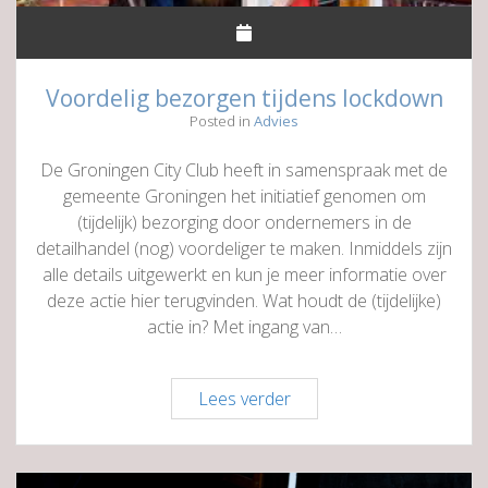
Voordelig bezorgen tijdens lockdown
Posted in
Advies
De Groningen City Club heeft in samenspraak met de
gemeente Groningen het initiatief genomen om
(tijdelijk) bezorging door ondernemers in de
detailhandel (nog) voordeliger te maken. Inmiddels zijn
alle details uitgewerkt en kun je meer informatie over
deze actie hier terugvinden. Wat houdt de (tijdelijke)
actie in? Met ingang van…
Voordelig
Lees verder
bezorgen
tijdens
lockdown