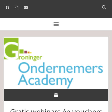
facebook
instagram
email
Open
searc
bar
open
menu
Gratis webinars én vouchers