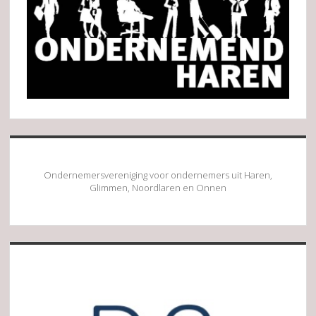
Ondernemersvereniging voor ondernemers uit Haren,
Glimmen, Noordlaren en Onnen