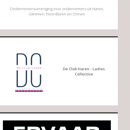
Ondernemersvereniging voor ondernemers uit Haren,
Glimmen, Noordlaren en Onnen
De Club Haren - Ladies
Collective