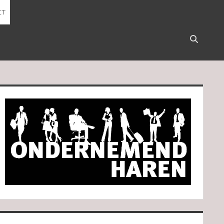
CT
Open
search
bar
idebar