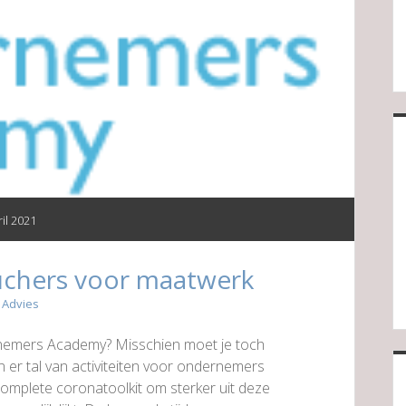
ril 2021
uchers voor maatwerk
n
Advies
nemers Academy? Misschien moet je toch
n er tal van activiteiten voor ondernemers
 complete coronatoolkit om sterker uit deze