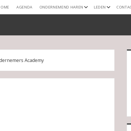
open
open
HOME
AGENDA
ONDERNEMEND HAREN
LEDEN
CONTA
dropdown
dropdown
menu
menu
S
dernemers Academy