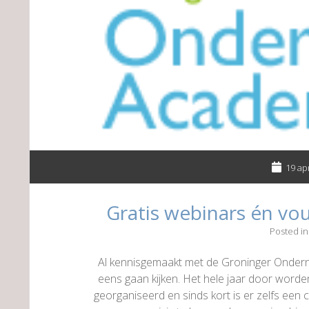
19 ap
Gratis webinars én vo
Posted i
Al kennisgemaakt met de Groninger Onder
eens gaan kijken. Het hele jaar door worde
georganiseerd en sinds kort is er zelfs een