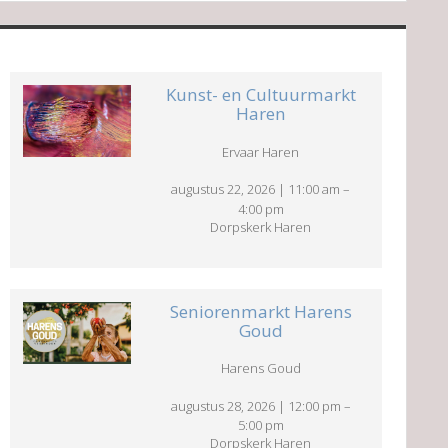
Kunst- en Cultuurmarkt
Haren
Ervaar Haren
augustus 22, 2026
|
11:00 am
–
4:00 pm
Dorpskerk Haren
Seniorenmarkt Harens
Goud
Harens Goud
augustus 28, 2026
|
12:00 pm
–
5:00 pm
Dorpskerk Haren