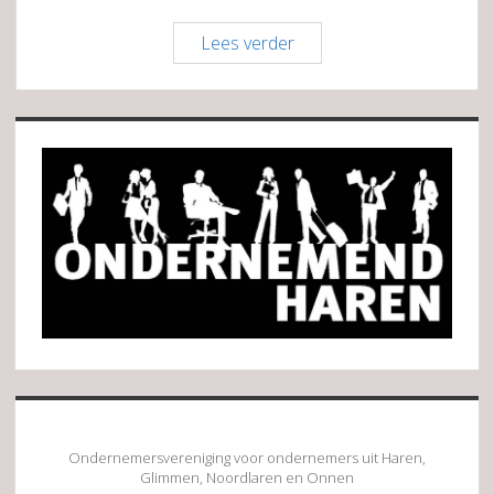
Bistro
Lees verder
Heerlijk
Sidebar
Ondernemersvereniging voor ondernemers uit Haren,
Glimmen, Noordlaren en Onnen