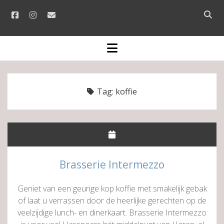
facebook
instagram
email
Open
searc
bar
open
menu
Tag:
koffie
Brasserie Intermezzo
Geniet van een geurige kop koffie met smakelijk gebak
of laat u verrassen door de heerlijke gerechten op de
veelzijdige lunch- en dinerkaart. Brasserie Intermezzo