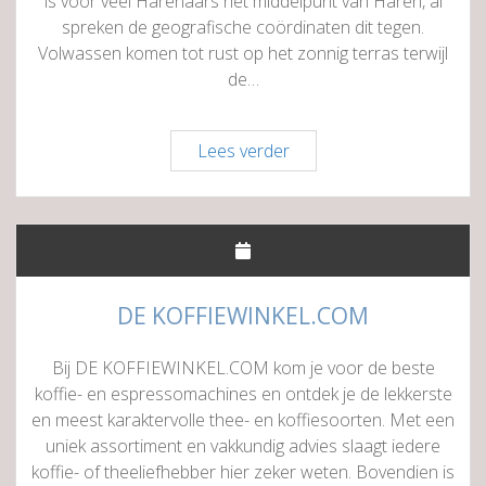
is voor veel Harenaars hét middelpunt van Haren, al
spreken de geografische coördinaten dit tegen.
Volwassen komen tot rust op het zonnig terras terwijl
de…
Brasserie
Lees verder
Intermezzo
DE KOFFIEWINKEL.COM
Bij DE KOFFIEWINKEL.COM kom je voor de beste
koffie- en espressomachines en ontdek je de lekkerste
en meest karaktervolle thee- en koffiesoorten. Met een
uniek assortiment en vakkundig advies slaagt iedere
koffie- of theeliefhebber hier zeker weten. Bovendien is