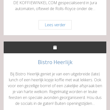
DE KOFFIEWINKEL.COM gespecialiseerd in Jura
automaten, oftewel de Rolls-Royce onder de…
DE
Lees verder
KOFFIEWINKEL.COM
Bistro Heerlijk
Bij Bistro Heerlijk geniet je van een uitgebreide (late)
lunch of een heerlijk kopje koffie met wat lekkers. Ook
voor een gezellige borrel of een zakelijke afspraak ben
je van harte welkom. Regelmatig worden er leuke
feesten en speciale avonden georganiseerd. Hou dus
de socials in de gaten! Buiten openingstijden…