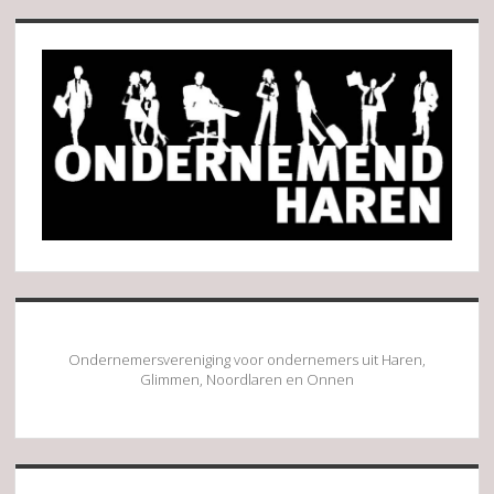
–
Sidebar
Netwerkavond
Ondernemersvereniging voor ondernemers uit Haren,
Glimmen, Noordlaren en Onnen