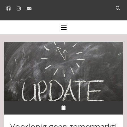
facebook
instagram
email
Open
searc
bar
open
menu
Voorlopig geen zomermarkt!