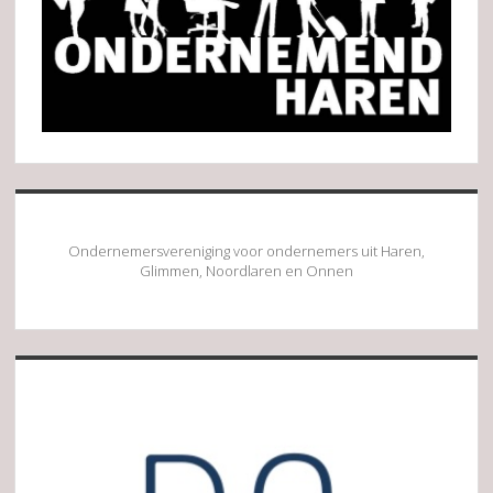
Ondernemersvereniging voor ondernemers uit Haren,
Glimmen, Noordlaren en Onnen