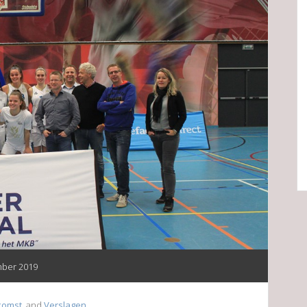
ber 2019
komst
, and
Verslagen