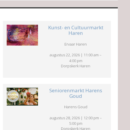
Kunst- en Cultuurmarkt
Haren
Ervaar Haren
augustus 22, 2026
|
11:00 am
–
4:00 pm
Dorpskerk Haren
Seniorenmarkt Harens
Goud
Harens Goud
augustus 28, 2026
|
12:00 pm
–
5:00 pm
Dorpskerk Haren