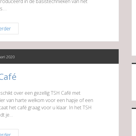
ntroduceerd in de basistechnieken van het
is.…
Ledenbijeenkomst
erder
TSH
Café
uari 2020
Café
schikt over een gezellig TSH Café met
hier van harte welkom voor een hapje of een
taat het café graag voor u klaar. In het TSH
dt je…
TSH
erder