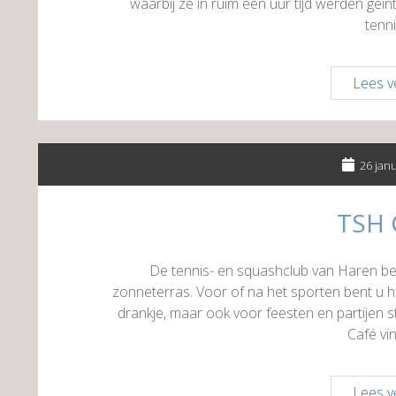
waarbij ze in ruim een uur tijd werden geï
tenn
Lees v
26 jan
TSH 
De tennis- en squashclub van Haren be
zonneterras. Voor of na het sporten bent u 
drankje, maar ook voor feesten en partijen s
Café vin
Lees v