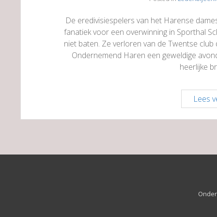
De eredivisiespelers van het Harense dame
fanatiek voor een overwinning in Sporthal S
niet baten. Ze verloren van de Twentse club
Ondernemend Haren een geweldige avond:
heerlijke b
Lees v
Onder