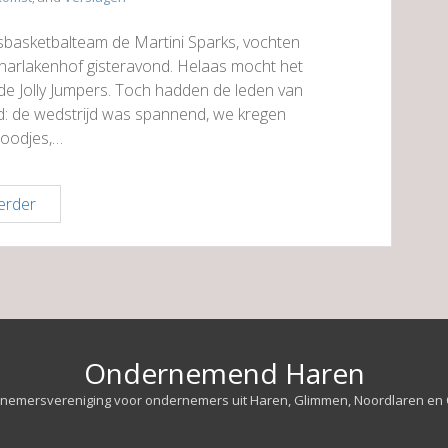
sbasketbalteam de Martini Sparks, vochten
charlakenhof gisteravond. Helaas mocht het
 de Jolly Jumpers. Toch hadden de leden van
 de wedstrijd was spannend, we kregen
roodjes,…
erder
Ondernemend Haren
nemersvereniging voor ondernemers uit Haren, Glimmen, Noordlaren en