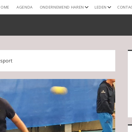
open
open
HOME
AGENDA
ONDERNEMEND HAREN
LEDEN
CONTA
dropdown
dropdown
menu
menu
S
:
sport