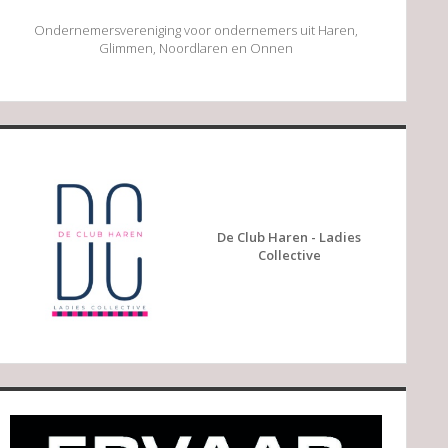
Ondernemersvereniging voor ondernemers uit Haren,
Glimmen, Noordlaren en Onnen
De Club Haren - Ladies
Collective