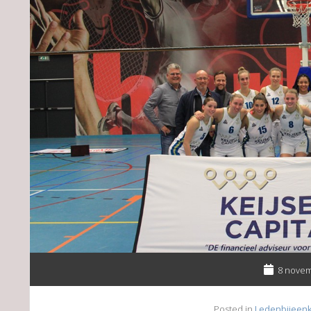
8 novem
Posted in
Ledenbijeen