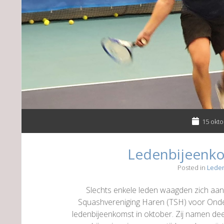
15 okto
Ledenbijeenk
Posted in
Lede
Slechts enkele leden waagden zich aan 
Squashvereniging Haren (TSH) voor Onde
ledenbijeenkomst in oktober. Zij namen de