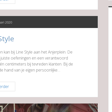
Café
uari 2020
Style
n kan bij Line Style aan het Anjerplein. De
e juiste oefeningen en een verantwoord
én centimeters bij tevreden klanten. Bij de
de hand van je eigen persoonlijke…
Line
erder
Style