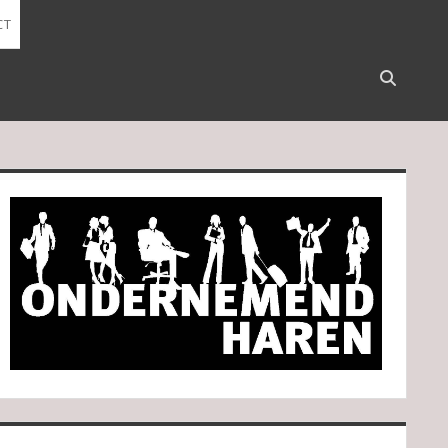
CT
Open
search
bar
idebar