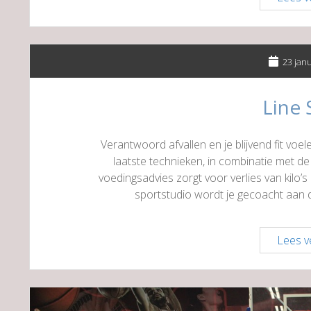
23 jan
Line 
Verantwoord afvallen en je blijvend fit voele
laatste technieken, in combinatie met d
voedingsadvies zorgt voor verlies van kilo’s 
sportstudio wordt je gecoacht aan 
Lees v