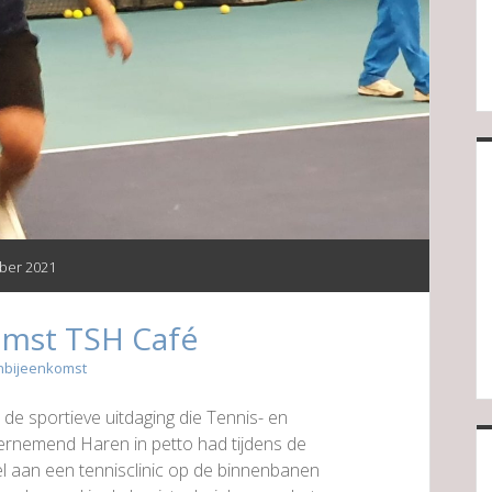
ber 2021
omst TSH Café
nbijeenkomst
de sportieve uitdaging die Tennis- en
rnemend Haren in petto had tijdens de
el aan een tennisclinic op de binnenbanen