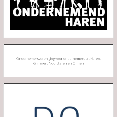
Ondernemersvereniging voor ondernemers uit Haren,
Glimmen, Noordlaren en Onnen