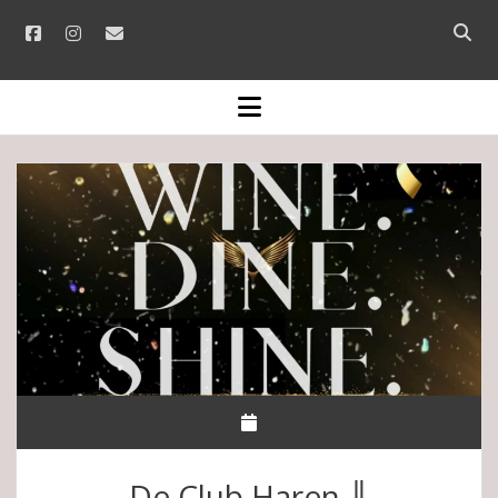
facebook
instagram
email
Open
searc
bar
open
menu
De Club Haren ║