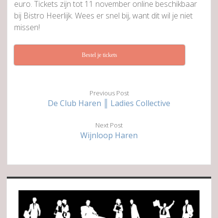
euro. Tickets zijn tot 11 november online beschikbaar
bij Bistro Heerlijk. Wees er snel bij, want dit wil je niet
missen!
Bestel je tickets
Previous Post
De Club Haren ║ Ladies Collective
Next Post
Wijnloop Haren
Sidebar