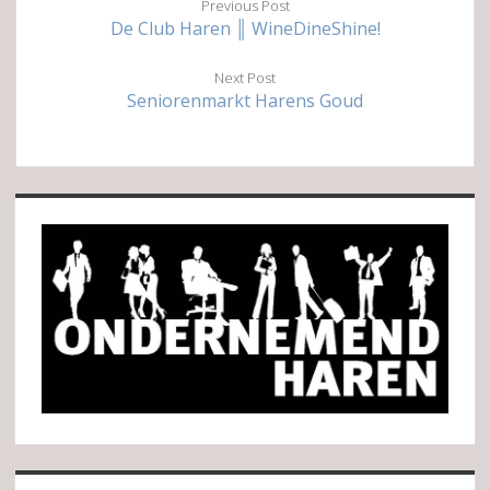
Previous Post
De Club Haren ║ WineDineShine!
Next Post
Seniorenmarkt Harens Goud
Sidebar