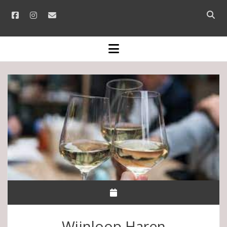
facebook
instagram
email
Open
searc
bar
open
menu
Wijnloop Haren