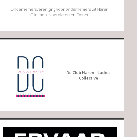
Ondernemersvereniging voor ondernemers uit Haren,
Glimmen, Noordlaren en Onnen
De Club Haren - Ladies
Collective