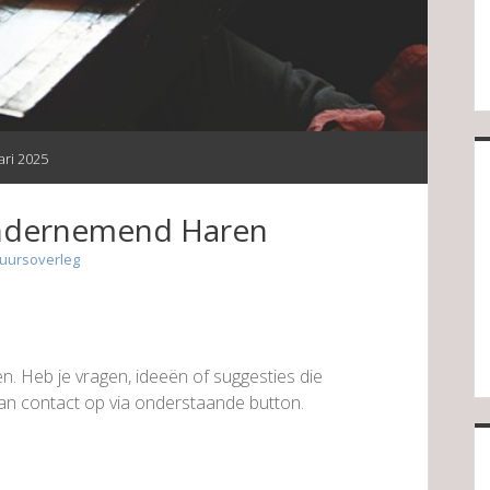
ari 2025
Ondernemend Haren
uursoverleg
 Heb je vragen, ideeën of suggesties die
dan contact op via onderstaande button.