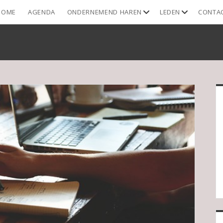
open
open
HOME
AGENDA
ONDERNEMEND HAREN
LEDEN
CONTA
dropdown
dropdown
menu
menu
S