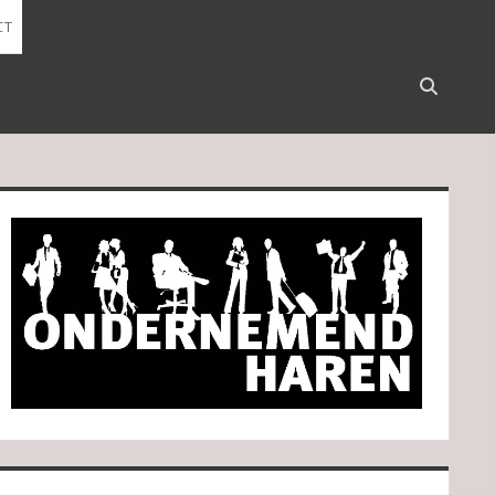
CT
Open
search
bar
idebar