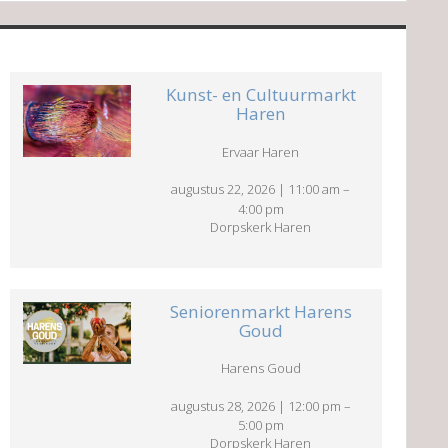
Kunst- en Cultuurmarkt
Haren
Ervaar Haren
augustus 22, 2026
|
11:00 am
–
4:00 pm
Dorpskerk Haren
Seniorenmarkt Harens
Goud
Harens Goud
augustus 28, 2026
|
12:00 pm
–
5:00 pm
Dorpskerk Haren