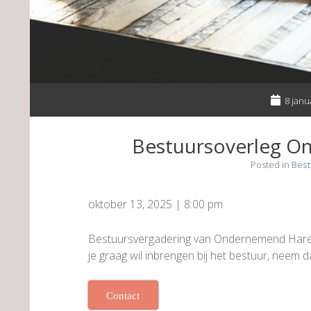
8 janu
Bestuursoverleg 
Posted in
Best
oktober 13, 2025
|
8:00 pm
Bestuursvergadering van Ondernemend Haren.
je graag wil inbrengen bij het bestuur, neem 
Contact