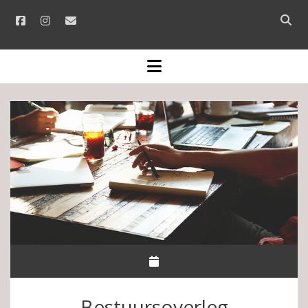
facebook
instagram
email
Open
searc
bar
open
menu
Bestuursoverleg