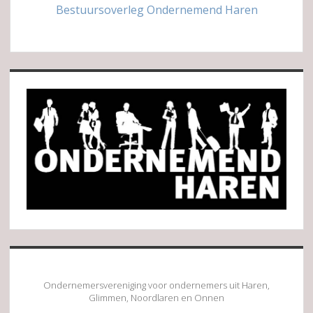
Bestuursoverleg Ondernemend Haren
Sidebar
Ondernemersvereniging voor ondernemers uit Haren,
Glimmen, Noordlaren en Onnen