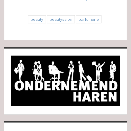
beauty
beautysalon
parfumerie
Sidebar