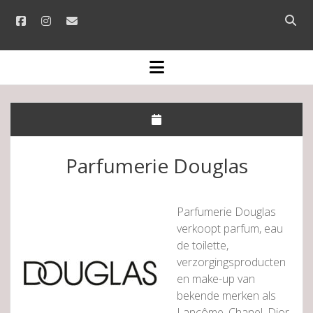
facebook
instagram
email
Open
searc
bar
open
menu
Parfumerie Douglas
Parfumerie Douglas
verkoopt parfum, eau
de toilette,
verzorgingsproducten
en make-up van
bekende merken als
Lancôme, Chanel, Dior,