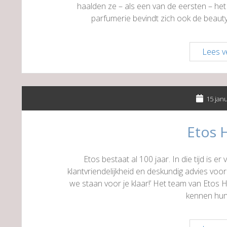
haalden ze – als een van de eersten – he
parfumerie bevindt zich ook de beau
Lees v
15 jan
Etos 
Etos bestaat al 100 jaar. In die tijd is 
klantvriendelijkheid en deskundig advies vooro
we staan voor je klaar!’ Het team van Etos
kennen hun