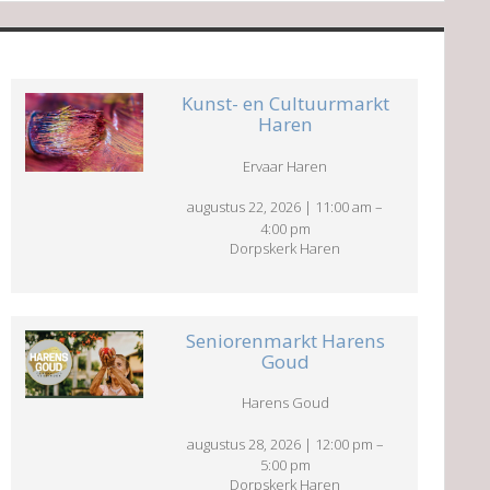
Kunst- en Cultuurmarkt
Haren
Ervaar Haren
augustus 22, 2026
|
11:00 am
–
4:00 pm
Dorpskerk Haren
Seniorenmarkt Harens
Goud
Harens Goud
augustus 28, 2026
|
12:00 pm
–
5:00 pm
Dorpskerk Haren