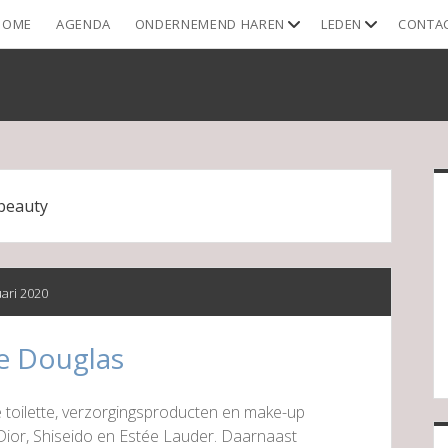
open
open
HOME
AGENDA
ONDERNEMEND HAREN
LEDEN
CONTA
dropdown
dropdown
menu
menu
S
beauty
uari 2020
e Douglas
 toilette, verzorgingsproducten en make-up
ior, Shiseido en Estée Lauder. Daarnaast