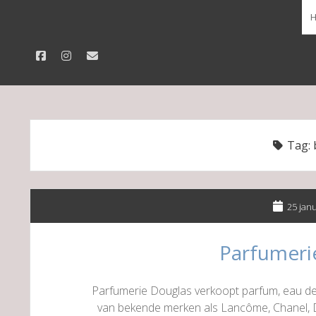
facebook
instagram
email
Tag:
25 jan
Parfumeri
Parfumerie Douglas verkoopt parfum, eau de
van bekende merken als Lancôme, Chanel, D