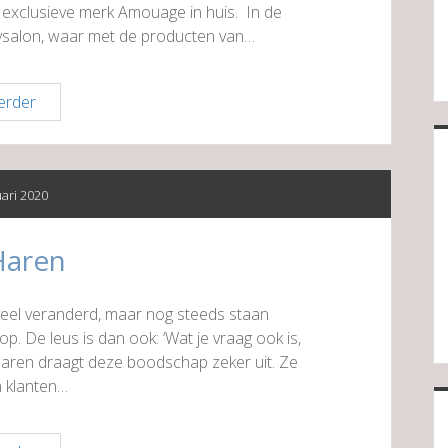
t exclusieve merk Amouage in huis. In de
tysalon, waar met de producten van…
Parfumerie
erder
Douglas
uari 2020
Haren
er veel veranderd, maar nog steeds staan
p. De leus is dan ook: ‘Wat je vraag ook is,
 Haren draagt deze boodschap zeker uit. Ze
 klanten…