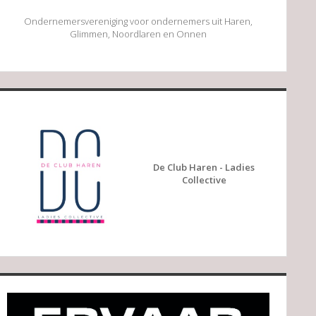
Ondernemersvereniging voor ondernemers uit Haren,
Glimmen, Noordlaren en Onnen
De Club Haren - Ladies
Collective