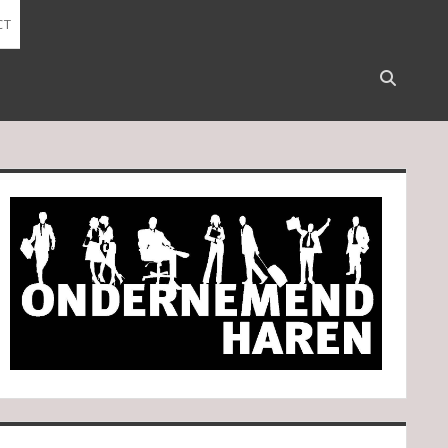
CT
Open
search
bar
idebar