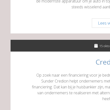
de modernste apparatuur om je auto in to
steeds wisselend aan
Lees v
15 okto
Cre
Op zoek naar een financiering voor je bedr
Sunder Credion helpt ondernemers met
financiering. Dat kan bij je huisbankier zijn,
van ondernemers te realiseren met altern
hee