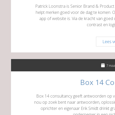
Patrick Loonstra is Senior Brand & Product D
helpt merken goed voor de dag te komen. Of 
app of website is. Via de kracht van goed
contrast en lo
Lees v
7 maa
Box 14 Co
Box 14 consultancy geeft antwoorden op v
nou op zoek bent naar antwoorden, oplossin
oprichter en eigenaar Erik Smidt drinkt gr
ondernemer in een nich