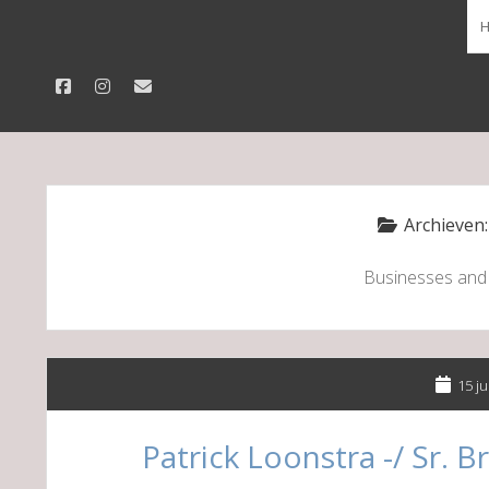
facebook
instagram
email
Archieven
Businesses and
15 ju
Patrick Loonstra -/ Sr. 