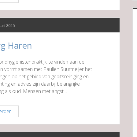
Makelaars
uari 2025
g Haren
ndhygiënistenpraktijk, te vinden aan de
n vormt samen met Paulien Suurmeijer het
ngen op het gebied van gebitsreiniging en
ing en advies zijn daarbij belangrijke
ng als oud. Mensen met angst…
Mondzorg
erder
Haren