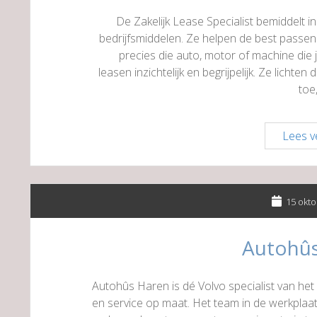
De Zakelijk Lease Specialist bemiddelt in
bedrijfsmiddelen. Ze helpen de best passen
precies die auto, motor of machine die j
leasen inzichtelijk en begrijpelijk. Ze lichte
toe
Lees v
15 okto
Autohû
Autohûs Haren is dé Volvo specialist van het 
en service op maat. Het team in de werkplaa