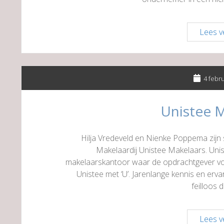
Lees v
4 febr
Unistee 
Hilja Vredeveld en Nienke Poppema zijn
Makelaardij Unistee Makelaars. Un
makelaarskantoor waar de opdrachtgever voo
Unistee met ‘U’. Jarenlange kennis en erv
feilloos
Lees v