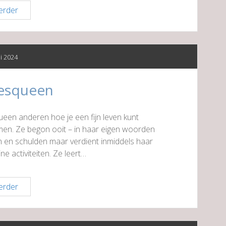
Credion
erder
ni 2024
jesqueen
ueen anderen hoe je een fijn leven kunt
en. Ze begon ooit – in haar eigen woorden
en en schulden maar verdient inmiddels haar
e activiteiten. Ze leert…
De
erder
Kliekjesqueen