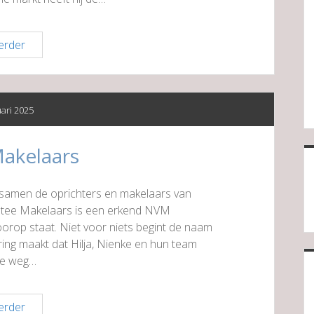
Box
erder
14
Consultancy
uari 2025
Makelaars
 samen de oprichters en makelaars van
istee Makelaars is een erkend NVM
rop staat. Niet voor niets begint de naam
aring maakt dat Hilja, Nienke en hun team
 de weg…
Unistee
erder