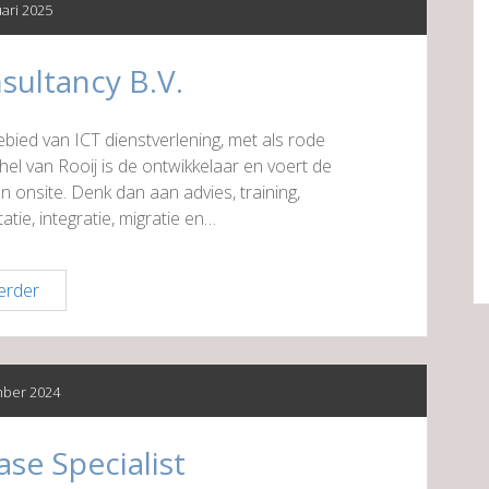
uari 2025
sultancy B.V.
ebied van ICT dienstverlening, met als rode
hel van Rooij is de ontwikkelaar en voert de
en onsite. Denk dan aan advies, training,
atie, integratie, migratie en…
Van
erder
Rooij
Consultancy
B.V.
ber 2024
ase Specialist