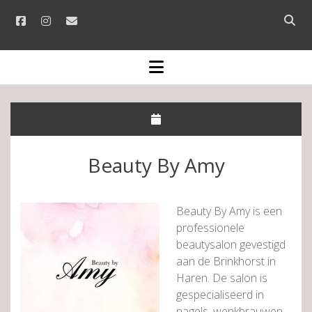
facebook
instagram
email
Open
searc
bar
open
menu
Beauty By Amy
Beauty By Amy is een
professionele
beautysalon gevestigd
aan de Brinkhorst in
Haren. De salon is
gespecialiseerd in
nagels, wenkbrauwen,