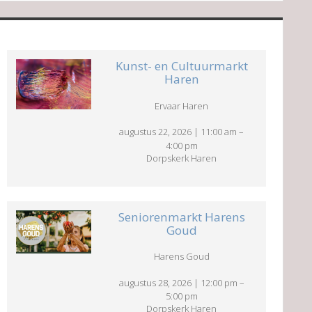
Kunst- en Cultuurmarkt
Haren
Ervaar Haren
augustus 22, 2026
|
11:00 am
–
4:00 pm
Dorpskerk Haren
Seniorenmarkt Harens
Goud
Harens Goud
augustus 28, 2026
|
12:00 pm
–
5:00 pm
Dorpskerk Haren