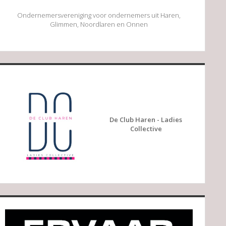
Ondernemersvereniging voor ondernemers uit Haren,
Glimmen, Noordlaren en Onnen
De Club Haren - Ladies
Collective