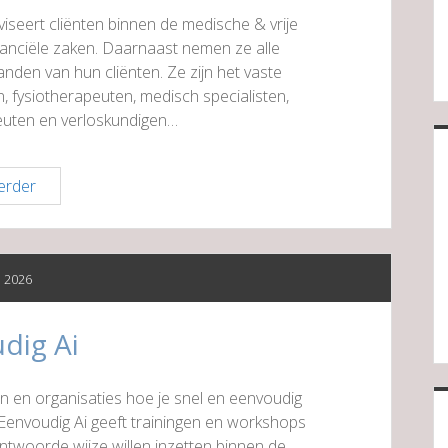
seert cliënten binnen de medische & vrije
nanciële zaken. Daarnaast nemen ze alle
nden van hun cliënten. Ze zijn het vaste
, fysiotherapeuten, medisch specialisten,
euten en verloskundigen…
Adviesgroep
erder
Medische
&
Vrije
li 2026
Beroepen
dig Ai
ren en organisaties hoe je snel en eenvoudig
. Eenvoudig Ai geeft trainingen en workshops
ntwoorde wijze willen inzetten binnen de