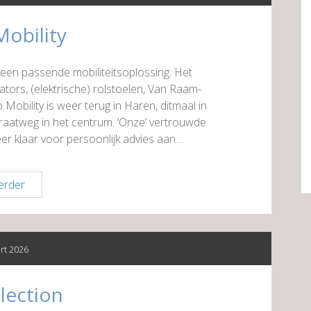
obility
een passende mobiliteitsoplossing. Het
ators, (elektrische) rolstoelen, Van Raam-
Mobility is weer terug in Haren, ditmaal in
traatweg in het centrum. ‘Onze’ vertrouwde
eer klaar voor persoonlijk advies aan…
Mango
erder
Mobility
rt 2026
lection