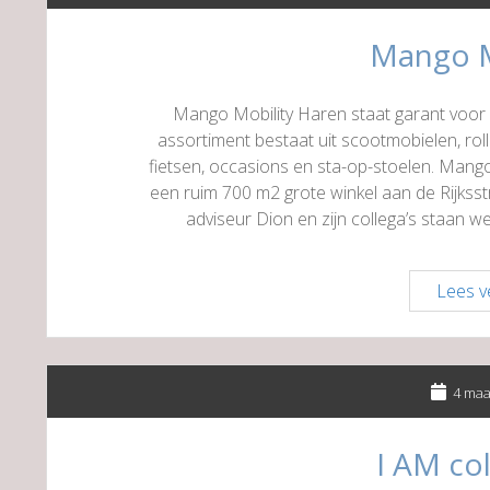
Mango M
Mango Mobility Haren staat garant voor 
assortiment bestaat uit scootmobielen, roll
fietsen, occasions en sta-op-stoelen. Mango 
een ruim 700 m2 grote winkel aan de Rijkss
adviseur Dion en zijn collega’s staan w
Lees v
4 maa
I AM col