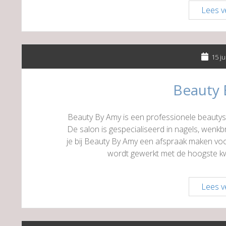
Lees v
15 ju
Beauty
Beauty By Amy is een professionele beautys
De salon is gespecialiseerd in nagels, wenk
je bij Beauty By Amy een afspraak maken voor
wordt gewerkt met de hoogste kwal
Lees v