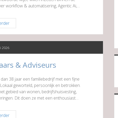
er workflow & automatisering, Agentic Ai,…
Eenvoudig
erder
Ai
ni 2026
aars & Adviseurs
an 38 jaar een familiebedrijf met een fijne
Lokaal geworteld, persoonlijk en betrokken.
et gebied van wonen, bedrijfshuisvesting,
eringen. Dit doen ze met een enthousiast…
Lamberink
erder