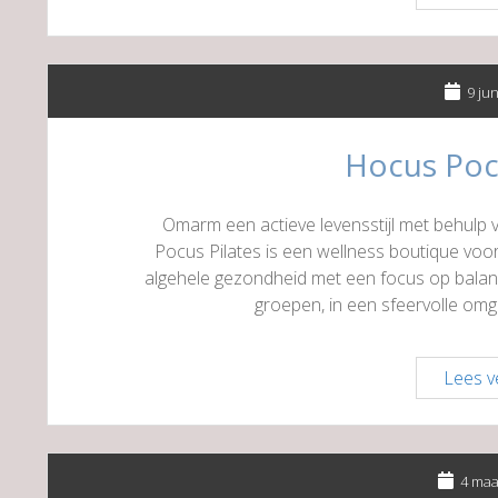
9 ju
Hocus Pocu
Omarm een actieve levensstijl met behulp
Pocus Pilates is een wellness boutique voor
algehele gezondheid met een focus op balans 
groepen, in een sfeervolle om
Lees v
4 maa