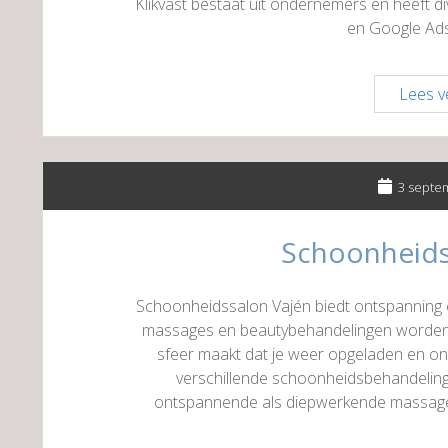
Klikvast bestaat uit ondernemers en heeft di
en Google Ads
Lees v
3 septe
Schoonheids
Schoonheidssalon Vajén biedt ontspanning 
massages en beautybehandelingen worden 
sfeer maakt dat je weer opgeladen en on
verschillende schoonheidsbehandeling
ontspannende als diepwerkende massage