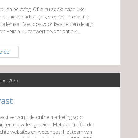
etail en beleving. Of je nu zoekt naar luxe
, unieke cadeautjes, sfeervol interieur of
et allemaal. Met oog voor kwaliteit en design
r Felicia Buitenwerf ervoor dat elk…
I
erder
AM
collection
mber 2025
vast
ikvast verzorgt de online marketing voor
ijen die willen groeien. Met doeltreffende
ichte websites en webshops. Het team van