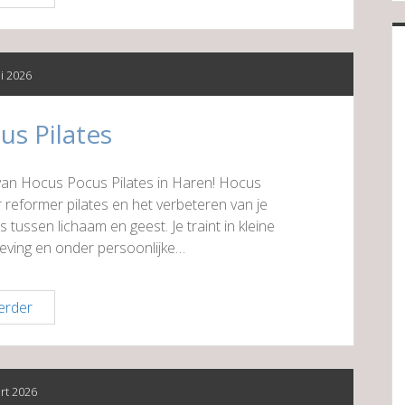
Makelaars
&
Adviseurs
ni 2026
s Pilates
 van Hocus Pocus Pilates in Haren! Hocus
 reformer pilates en het verbeteren van je
tussen lichaam en geest. Je traint in kleine
geving en onder persoonlijke…
Hocus
erder
Pocus
Pilates
rt 2026