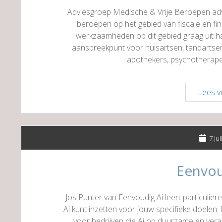
Adviesgroep Medische & Vrije Beroepen advi
beroepen op het gebied van fiscale en fi
werkzaamheden op dit gebied graag uit ha
aanspreekpunt voor huisartsen, tandartsen
apothekers, psychotherap
Lees v
7 ju
Eenvou
Jos Punter van Eenvoudig Ai leert particulie
Ai kunt inzetten voor jouw specifieke doelen
voor bedrijven die Ai op duurzame en vera