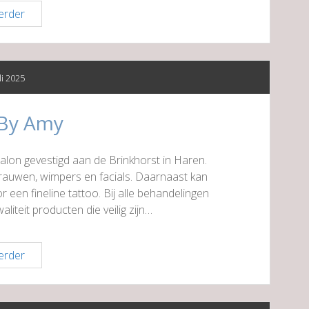
Schoonheidssalon
erder
Vajén
li 2025
 By Amy
alon gevestigd aan de Brinkhorst in Haren.
brauwen, wimpers en facials. Daarnaast kan
 een fineline tattoo. Bij alle behandelingen
iteit producten die veilig zijn…
Beauty
erder
By
Amy