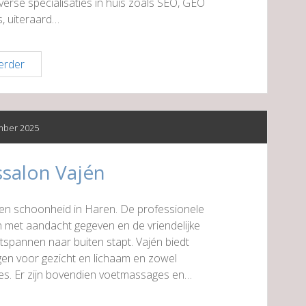
verse specialisaties in huis zoals SEO, GEO
, uiteraard…
Klikvast
erder
mber 2025
salon Vajén
en schoonheid in Haren. De professionele
met aandacht gegeven en de vriendelijke
tspannen naar buiten stapt. Vajén biedt
en voor gezicht en lichaam en zowel
s. Er zijn bovendien voetmassages en…