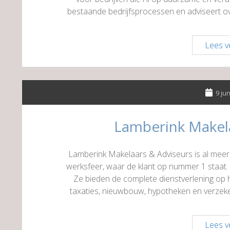
bestaande bedrijfsprocessen en adviseert ov
Lees v
9 ju
Lamberink Makel
Lamberink Makelaars & Adviseurs is al meer d
werksfeer, waar de klant op nummer 1 staat. 
Ze bieden de complete dienstverlening op h
taxaties, nieuwbouw, hypotheken en verzek
Lees v