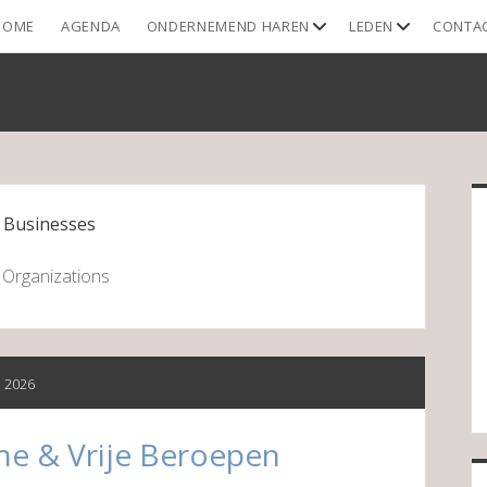
open
open
HOME
AGENDA
ONDERNEMEND HAREN
LEDEN
CONTA
dropdown
dropdown
menu
menu
S
:
Businesses
 Organizations
li 2026
he & Vrije Beroepen