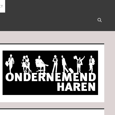
CT
Open
search
bar
idebar