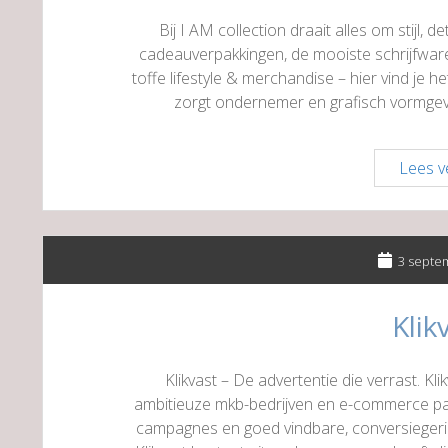
Bij I AM collection draait alles om stijl, d
cadeauverpakkingen, de mooiste schrijfwaren
toffe lifestyle & merchandise – hier vind je h
zorgt ondernemer en grafisch vormgeve
Lees v
3 septe
Klik
Klikvast – De advertentie die verrast. Kl
ambitieuze mkb-bedrijven en e-commerce part
campagnes en goed vindbare, conversieger