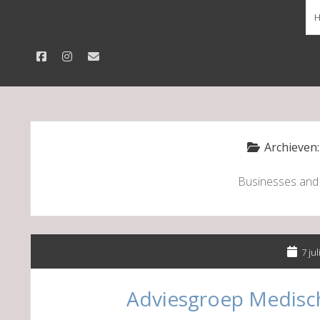
facebook
instagram
email
Archieven
Businesses and
7 ju
Adviesgroep Medisc