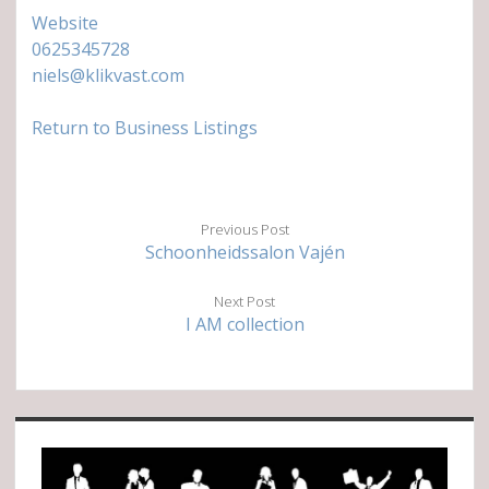
Website
0625345728
niels@klikvast.com
Return to Business Listings
Previous Post
Schoonheidssalon Vajén
Next Post
I AM collection
Sidebar