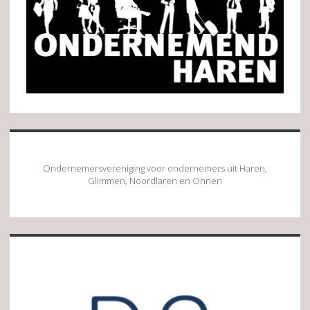
Ondernemersvereniging voor ondernemers uit Haren,
Glimmen, Noordlaren en Onnen