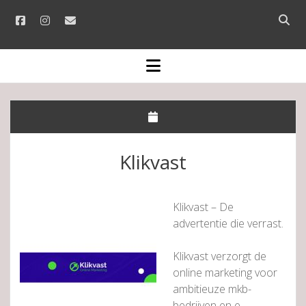
facebook
instagram
email
Open
searc
bar
open
menu
Klikvast
Klikvast – De
advertentie die verrast.
Klikvast verzorgt de
online marketing voor
ambitieuze mkb-
bedrijven en e-