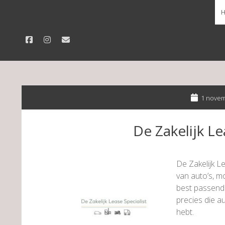
facebook
instagram
email
1 novem
De Zakelijk Le
De Zakelijk Le
van auto’s, m
best passende
precies die au
hebt.