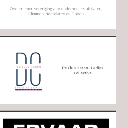
Ondernemersvereniging voor ondernemers uit Haren,
Glimmen, Noordlaren en Onnen
De Club Haren - Ladies
Collective