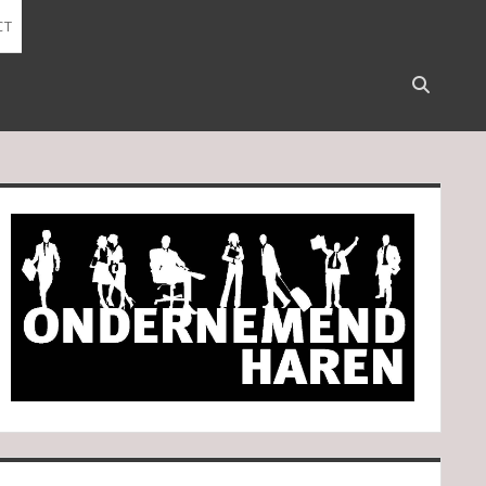
CT
Open
search
bar
idebar