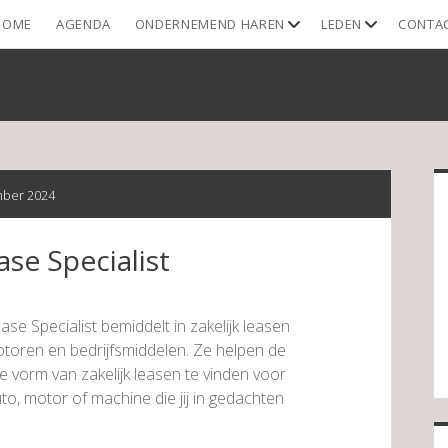
open
open
HOME
AGENDA
ONDERNEMEND HAREN
LEDEN
CONTA
dropdown
dropdown
menu
menu
S
ber 2024
ase Specialist
ase Specialist bemiddelt in zakelijk leasen
otoren en bedrijfsmiddelen. Ze helpen de
 vorm van zakelijk leasen te vinden voor
to, motor of machine die jij in gedachten