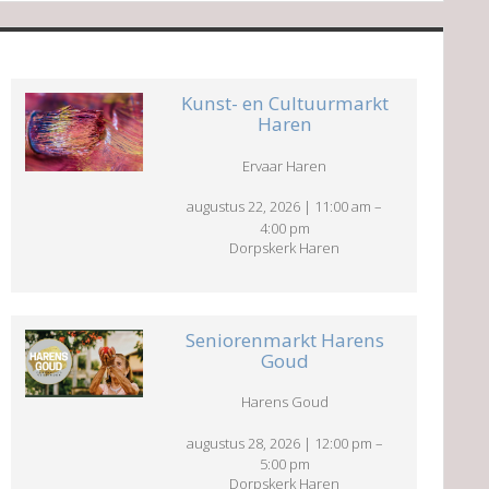
Kunst- en Cultuurmarkt
Haren
Ervaar Haren
augustus 22, 2026
|
11:00 am
–
4:00 pm
Dorpskerk Haren
Seniorenmarkt Harens
Goud
Harens Goud
augustus 28, 2026
|
12:00 pm
–
5:00 pm
Dorpskerk Haren