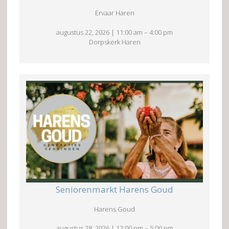
Ervaar Haren
augustus 22, 2026
|
11:00 am
–
4:00 pm
Dorpskerk Haren
Seniorenmarkt Harens Goud
Harens Goud
augustus 28, 2026
|
12:00 pm
–
5:00 pm