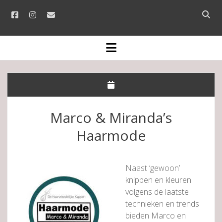
facebook
instagram
email
Open
searc
bar
open
menu
Marco & Miranda’s
Haarmode
Naast ‘gewoon’
knippen en kleuren
volgens de laatste
technieken en trends
bieden Marco en