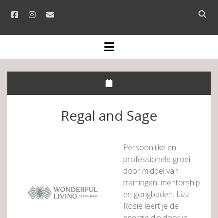
facebook
instagram
email
Open
searc
bar
open
menu
Regal and Sage
Persoonlijke en
professionele groei
door middel van
trainingen, mentorship
en gongbaden. Lizz
Rosie leert je de
energie die door je