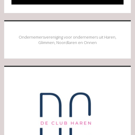
Ondernemersvereniging voor ondernemers uit Haren,
Glimmen, Noordlaren en Onnen