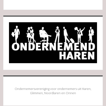
Sidebar
Ondernemersvereniging voor ondernemers uit Haren,
Glimmen, Noordlaren en Onnen