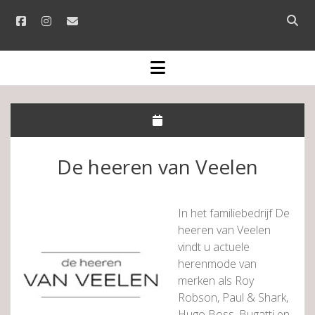
facebook
instagram
email
Open
searc
bar
open
menu
De heeren van Veelen
In het familiebedrijf De
heeren van Veelen
vindt u actuele
herenmode van
merken als Roy
Robson, Paul & Shark,
Hugo Boss, Bugatti en