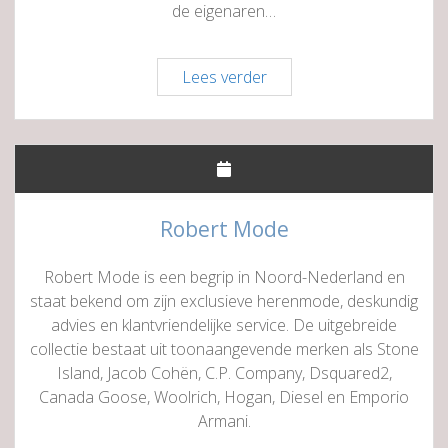
de eigenaren…
Sooloo
Lees verder
Mannenmode
Robert Mode
Robert Mode is een begrip in Noord-Nederland en
staat bekend om zijn exclusieve herenmode, deskundig
advies en klantvriendelijke service. De uitgebreide
collectie bestaat uit toonaangevende merken als Stone
Island, Jacob Cohën, C.P. Company, Dsquared2,
Canada Goose, Woolrich, Hogan, Diesel en Emporio
Armani.