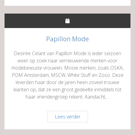
Papillon Mode
Desirée Celant van Papillon Mode is ieder seizoen
weer op zoek naar vernieuwende merken voor
modebewuste vrouwen. Mooie merken, zoals OSKA,
POM Amsterdam, MSCW, White Stuff en Zoso. Deze
leverden haar door de jaren heen zoveel trouwe
klanten op, dat ze een groot gedeelte inmiddels tot
haar vriendengroep rekent. Aandacht,…
Papillon
Lees verder
Mode