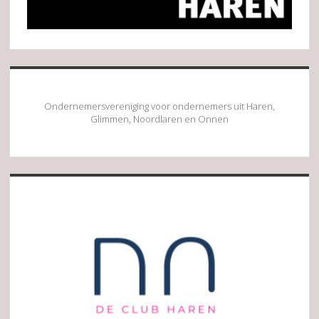
Ondernemersvereniging voor ondernemers uit Haren,
Glimmen, Noordlaren en Onnen