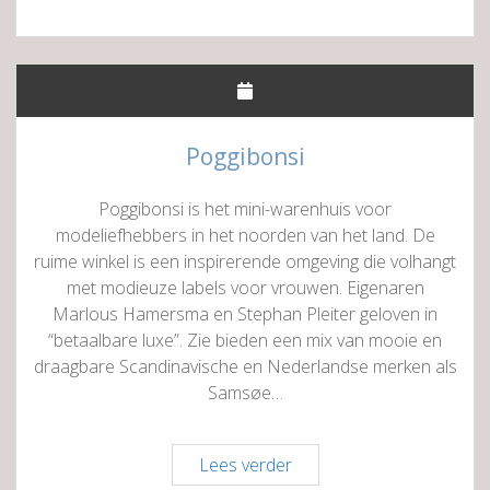
Poggibonsi
Poggibonsi is het mini-warenhuis voor
modeliefhebbers in het noorden van het land. De
ruime winkel is een inspirerende omgeving die volhangt
met modieuze labels voor vrouwen. Eigenaren
Marlous Hamersma en Stephan Pleiter geloven in
“betaalbare luxe”. Zie bieden een mix van mooie en
draagbare Scandinavische en Nederlandse merken als
Samsøe…
Poggibonsi
Lees verder