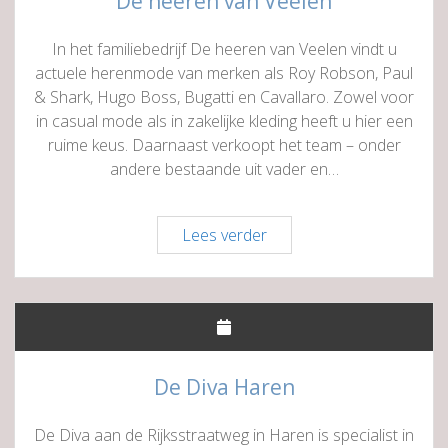
De heeren van Veelen
In het familiebedrijf De heeren van Veelen vindt u
actuele herenmode van merken als Roy Robson, Paul
& Shark, Hugo Boss, Bugatti en Cavallaro. Zowel voor
in casual mode als in zakelijke kleding heeft u hier een
ruime keus. Daarnaast verkoopt het team – onder
andere bestaande uit vader en…
De
Lees verder
heeren
van
Veelen
De Diva Haren
De Diva aan de Rijksstraatweg in Haren is specialist in