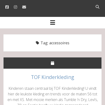
facebook
instagram
email
Open
searc
bar
open
menu
Tag:
accessoires
TOF Kinderkleding
Kinderen staan centraal bij TOF Kinderkleding! U vindt
hier de leukste kleding en trends voor de maten 56 tot
en met XS. Met mooie merken als Tumble ’n Dry, Levi’s,