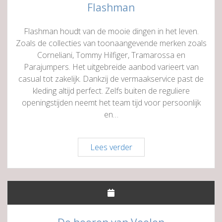
Flashman
Flashman houdt van de mooie dingen in het leven.
Zoals de collecties van toonaangevende merken zoals
Corneliani, Tommy Hilfiger, Tramarossa en
Parajumpers. Het uitgebreide aanbod varieert van
casual tot zakelijk. Dankzij de vermaakservice past de
kleding altijd perfect. Zelfs buiten de reguliere
openingstijden neemt het team tijd voor persoonlijk
en…
Flashman
Lees verder