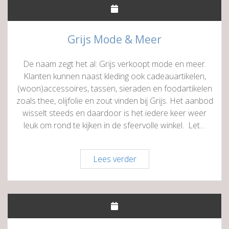
Grijs Mode & Meer
De naam zegt het al: Grijs verkoopt mode en meer.
Klanten kunnen naast kleding ook cadeauartikelen,
(woon)accessoires, tassen, sieraden en foodartikelen
zoals thee, olijfolie en zout vinden bij Grijs. Het aanbod
wisselt steeds en daardoor is het iedere keer weer
leuk om rond te kijken in de sfeervolle winkel. Let…
Grijs
Lees verder
Mode
&
Meer