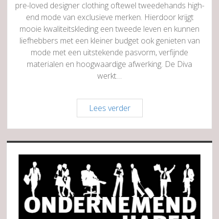
pre-loved designer clothing oftewel tweedehands high-
end mode van exclusieve merken. Hierdoor krijgt
mooie kwaliteitskleding een tweede leven en kunnen
liefhebbers met een kleiner budget ook genieten van
mode met een uitstekende pasvorm, verfijnde
materialen en hoogwaardige afwerking. De Diva
werkt…
De
Lees verder
Diva
Haren
Sidebar