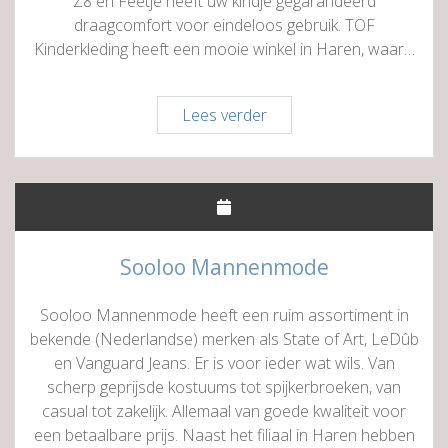
Z8 en Feetje heeft uw kindje gegarandeerd
draagcomfort voor eindeloos gebruik. TOF
Kinderkleding heeft een mooie winkel in Haren, waar…
TOF
Lees verder
Kinderkleding
Sooloo Mannenmode
Sooloo Mannenmode heeft een ruim assortiment in
bekende (Nederlandse) merken als State of Art, LeDûb
en Vanguard Jeans. Er is voor ieder wat wils. Van
scherp geprijsde kostuums tot spijkerbroeken, van
casual tot zakelijk. Allemaal van goede kwaliteit voor
een betaalbare prijs. Naast het filiaal in Haren hebben