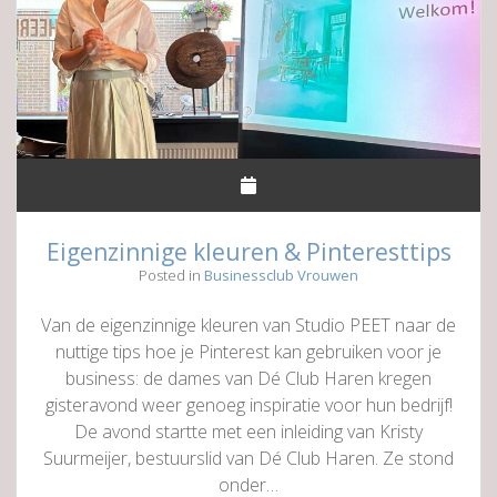
Eigenzinnige kleuren & Pinteresttips
Posted in
Businessclub Vrouwen
Van de eigenzinnige kleuren van Studio PEET naar de
nuttige tips hoe je Pinterest kan gebruiken voor je
business: de dames van Dé Club Haren kregen
gisteravond weer genoeg inspiratie voor hun bedrijf!
De avond startte met een inleiding van Kristy
Suurmeijer, bestuurslid van Dé Club Haren. Ze stond
onder…