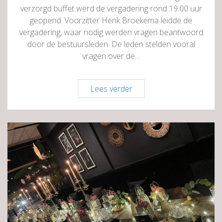
verzorgd buffet werd de vergadering rond 19.00 uur
geopend. Voorzitter Henk Broekema leidde de
vergadering, waar nodig werden vragen beantwoord
door de bestuursleden. De leden stelden vooral
vragen over de…
Bestuurswisselingen
Lees verder
bij
ALV
Ondernemend
Haren