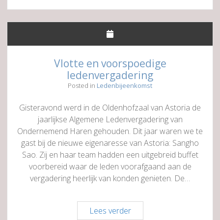
Vlotte en voorspoedige
ledenvergadering
Posted in
Ledenbijeenkomst
Gisteravond werd in de Oldenhofzaal van Astoria de
jaarlijkse Algemene Ledenvergadering van
Ondernemend Haren gehouden. Dit jaar waren we te
gast bij de nieuwe eigenaresse van Astoria: Sangho
Sao. Zij en haar team hadden een uitgebreid buffet
voorbereid waar de leden voorafgaand aan de
vergadering heerlijk van konden genieten. De…
Vlotte
Lees verder