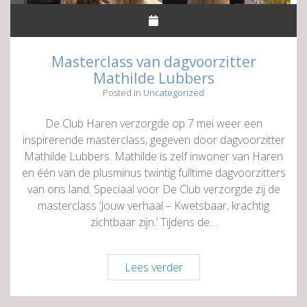
Masterclass van dagvoorzitter
Mathilde Lubbers
Posted in
Uncategorized
De Club Haren verzorgde op 7 mei weer een
inspirerende masterclass, gegeven door dagvoorzitter
Mathilde Lubbers. Mathilde is zelf inwoner van Haren
en één van de plusminus twintig fulltime dagvoorzitters
van ons land. Speciaal voor De Club verzorgde zij de
masterclass ‘Jouw verhaal – Kwetsbaar, krachtig
zichtbaar zijn.’ Tijdens de…
Masterclass
Lees verder
van
dagvoorzitter