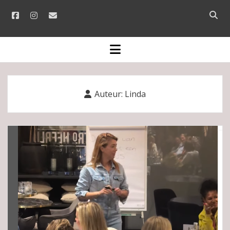
facebook
instagram
email
Open
searc
bar
open
menu
Auteur:
Linda