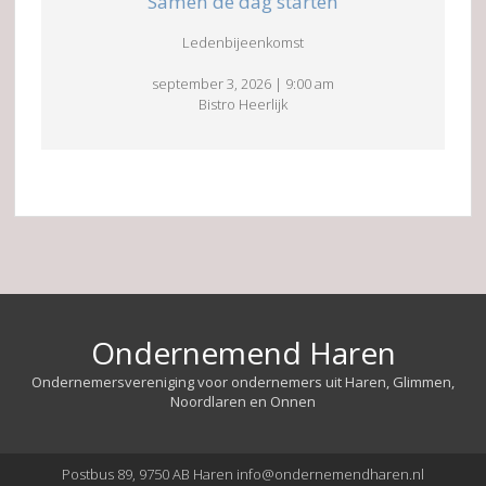
Samen de dag starten
Ledenbijeenkomst
september 3, 2026
|
9:00 am
Bistro Heerlijk
Ondernemend Haren
Ondernemersvereniging voor ondernemers uit Haren, Glimmen,
Noordlaren en Onnen
Postbus 89, 9750 AB Haren info@ondernemendharen.nl