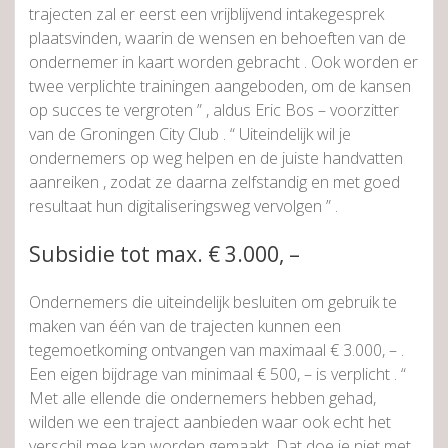
trajecten zal er eerst een vrijblijvend intakegesprek
plaatsvinden, waarin de wensen en behoeften van de
ondernemer in kaart worden gebracht . Ook worden er
twee verplichte trainingen aangeboden, om de kansen
op succes te vergroten ” , aldus Eric Bos – voorzitter
van de Groningen City Club . “ Uiteindelijk wil je
ondernemers op weg helpen en de juiste handvatten
aanreiken , zodat ze daarna zelfstandig en met goed
resultaat hun digitaliseringsweg vervolgen ” .
Subsidie tot max. € 3.000, –
Ondernemers die uiteindelijk besluiten om gebruik te
maken van één van de trajecten kunnen een
tegemoetkoming ontvangen van maximaal € 3.000, – .
Een eigen bijdrage van minimaal € 500, – is verplicht . “
Met alle ellende die ondernemers hebben gehad,
wilden we een traject aanbieden waar ook echt het
verschil mee kan worden gemaakt. Dat doe je niet met