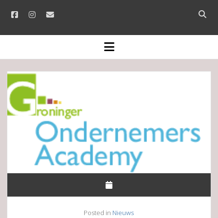
facebook
instagram
email
Open
searc
bar
open
menu
Posted in
Nieuws