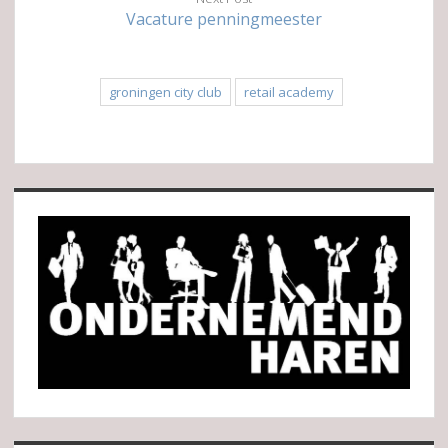
Vacature penningmeester
groningen city club
retail academy
Sidebar