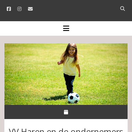
facebook
instagram
email
Open
searc
bar
open
menu
VV Haren en de ondernemers