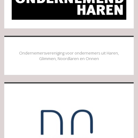
Ondernemersvereniging voor ondernemers uit Haren,
Glimmen, Noordlaren en Onnen