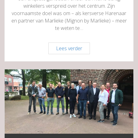
winkeliers verspreid over het centrum. Zijn
voornaamste doel was om – als kersverse Harenaar
en partner van Marlieke (Mignon by Marlieke) – meer
te weten te…
Enquête
Lees verder