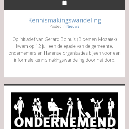
Kennismakingswandeling
Posted in
Nieuws
Op initiatief van Gerard Bolhuis (Bloemen Mozaïek)
kwam op 12 juli een delegatie van de gemeente,
ondernemers en Harense organisaties bijeen voor een
informele kennismakingswandeling door het dorp.
Sidebar