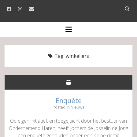
facebook
instagram
email
Open
searc
bar
open
menu
Tag:
winkeliers
Enquête
Posted in
Nieuws
Op eigen initiatief, en toegejuicht door het bestuur van
Ondernemend Haren, heeft Jochem de Josselin de Jong
een enquête gehouden onder een kleine dertig