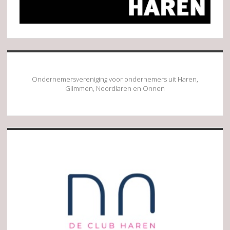
Ondernemersvereniging voor ondernemers uit Haren,
Glimmen, Noordlaren en Onnen