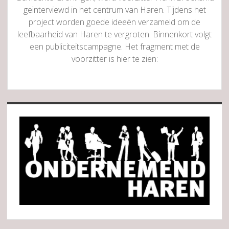
geïnterviewd in het centrum van Haren. Tijdens het
project worden goede ideeën verzameld om de
leefbaarheid van Haren te vergroten. Binnenkort volgt
een publiciteitscampagne. Het fragment met de
voorzitter is hier te zien:
Sidebar