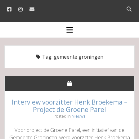
facebook
instagram
email
Open
searc
bar
open
menu
Tag:
gemeente groningen
Interview voorzitter Henk Broekema –
Project de Groene Parel
Posted in
Nieuws
Voor project de Groene Parel, een initiatief van de
Gemeente Groningen, werd voorzitter Henk Broekema