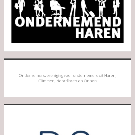
Ondernemersvereniging voor ondernemers uit Haren,
Glimmen, Noordlaren en Onnen