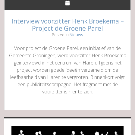
Interview voorzitter Henk Broekema –
Project de Groene Parel
Posted in
Nieuws
Voor project de Groene Parel, een initiatief van de
Gemeente Groningen, werd voorzitter Henk Broekema
geïnterviewd in het centrum van Haren. Tijdens het
project worden goede ideeën verzameld om de
leefbaarheid van Haren te vergroten. Binnenkort volgt
een publiciteitscampagne. Het fragment met de
voorzitter is hier te zien:
Sidebar