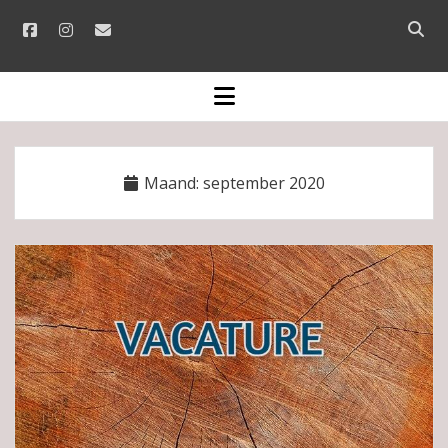
facebook
instagram
email
Open
searc
bar
open
menu
Maand:
september 2020