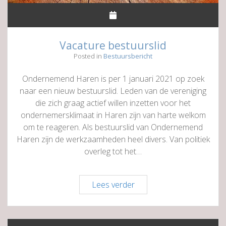
Vacature bestuurslid
Posted in
Bestuursbericht
Ondernemend Haren is per 1 januari 2021 op zoek
naar een nieuw bestuurslid. Leden van de vereniging
die zich graag actief willen inzetten voor het
ondernemersklimaat in Haren zijn van harte welkom
om te reageren. Als bestuurslid van Ondernemend
Haren zijn de werkzaamheden heel divers. Van politiek
overleg tot het…
Vacature
Lees verder
bestuurslid