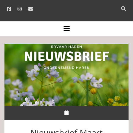
facebook
instagram
email
Open
searc
bar
open
menu
Nieuwsbrief Maart