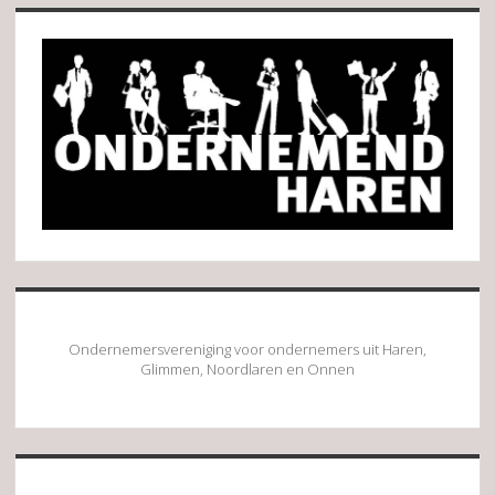
Sidebar
Ondernemersvereniging voor ondernemers uit Haren,
Glimmen, Noordlaren en Onnen