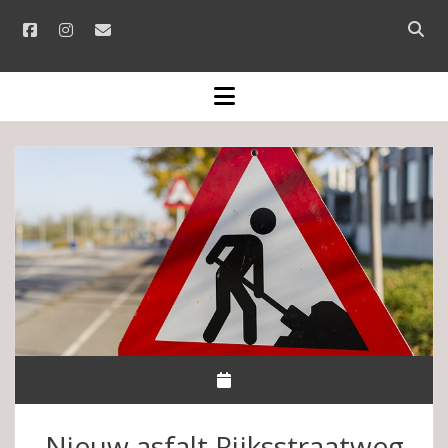
facebook
instagram
email
Open
searc
bar
open
menu
Nieuw asfalt Rijksstraatweg