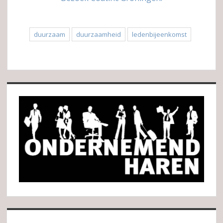
duurzaam
duurzaamheid
ledenbijeenkomst
Sidebar