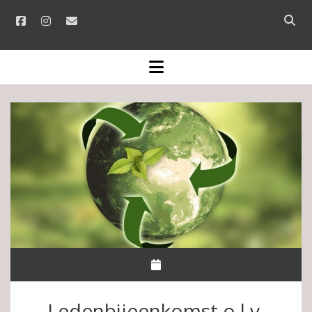
facebook
instagram
email
Open
searc
bar
open
menu
Ledenbijeenkomst o.l.v.