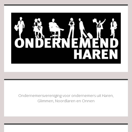
Sidebar
Ondernemersvereniging voor ondernemers uit Haren,
Glimmen, Noordlaren en Onnen