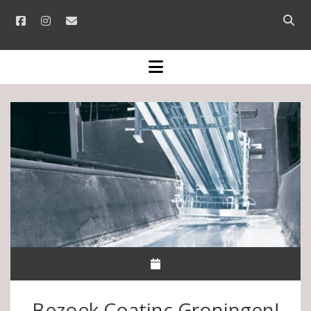
facebook
instagram
email
Open
searc
bar
open
menu
Bezoek Coatinc Groningen!