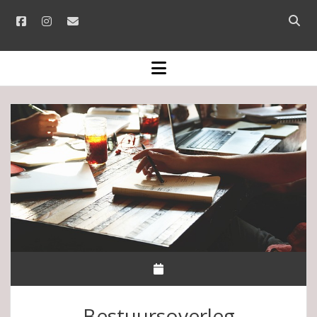
facebook
instagram
email
Open
searc
bar
open
menu
Bestuursoverleg