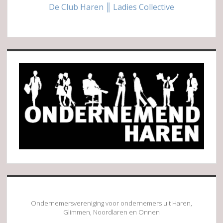
De Club Haren ║ Ladies Collective
Sidebar
Ondernemersvereniging voor ondernemers uit Haren,
Glimmen, Noordlaren en Onnen