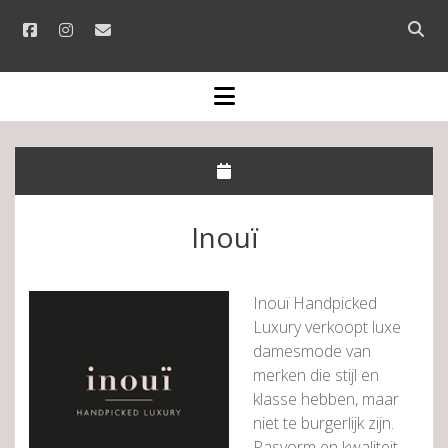
facebook
instagram
email
Open
searc
bar
open
menu
Inouï
Inouï Handpicked
Luxury verkoopt luxe
damesmode van
merken die stijl en
klasse hebben, maar
niet te burgerlijk zijn.
Pasvorm en kwaliteit