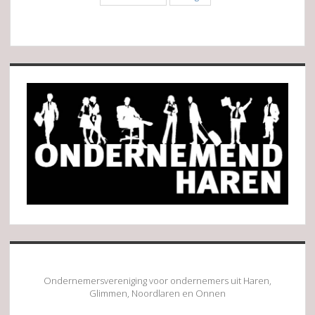
Sidebar
Ondernemersvereniging voor ondernemers uit Haren,
Glimmen, Noordlaren en Onnen