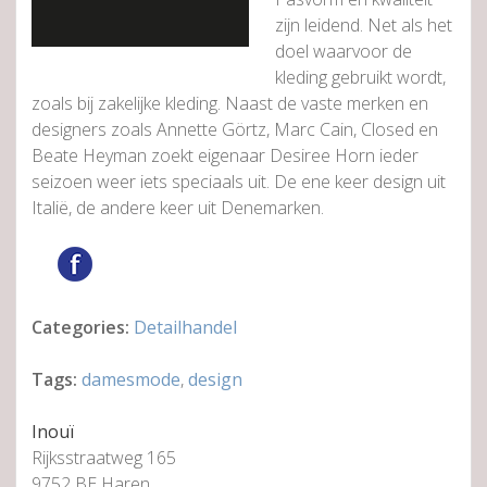
zijn leidend. Net als het
doel waarvoor de
kleding gebruikt wordt,
zoals bij zakelijke kleding. Naast de vaste merken en
designers zoals Annette Görtz, Marc Cain, Closed en
Beate Heyman zoekt eigenaar Desiree Horn ieder
seizoen weer iets speciaals uit. De ene keer design uit
Italië, de andere keer uit Denemarken.
Categories:
Detailhandel
Tags:
damesmode
,
design
Inouï
Rijksstraatweg 165
9752 BE Haren